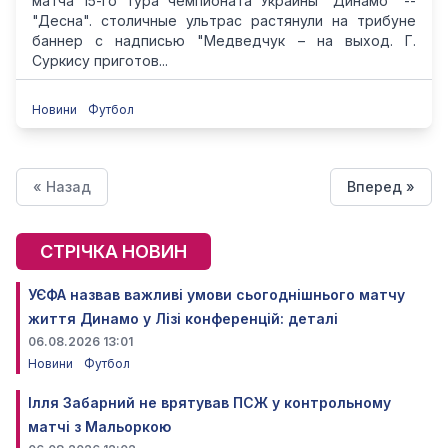
матча 15-го тура чемпионата Украины "Динамо" --
"Десна". столичные ультрас растянули на трибуне
баннер с надписью "Медведчук – на выход. Г.
Суркису приготов...
Новини
Футбол
« Назад
Вперед »
СТРІЧКА НОВИН
УЄФА назвав важливі умови сьогоднішнього матчу
життя Динамо у Лізі конференцій: деталі
06.08.2026 13:01
Новини
Футбол
Ілля Забарний не врятував ПСЖ у контрольному
матчі з Мальоркою