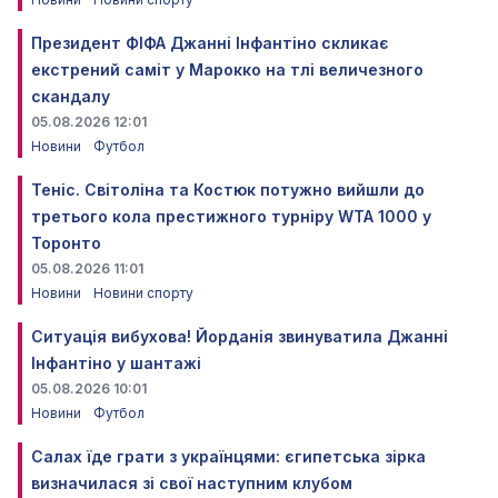
Президент ФІФА Джанні Інфантіно скликає
екстрений саміт у Марокко на тлі величезного
скандалу
05.08.2026 12:01
Новини
Футбол
Теніс. Світоліна та Костюк потужно вийшли до
третього кола престижного турніру WTA 1000 у
Торонто
05.08.2026 11:01
Новини
Новини спорту
Ситуація вибухова! Йорданія звинуватила Джанні
Інфантіно у шантажі
05.08.2026 10:01
Новини
Футбол
Салах їде грати з українцями: єгипетська зірка
визначилася зі свої наступним клубом