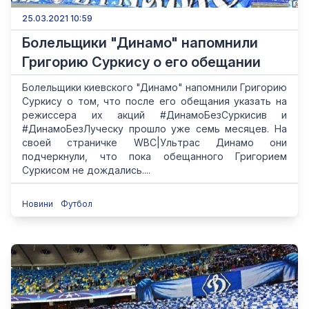
25.03.2021 10:59
Болельщики "Динамо" напомнили
Григорию Суркису о его обещании
Болельщики киевского "Динамо" напомнили Григорию
Суркису о том, что после его обещания указать на
режиссера их акций #ДинамоБезСуркисив и
#ДинамоБезЛуческу прошло уже семь месяцев. На
своей страничке WBC|Ультрас Динамо они
подчеркнули, что пока обещанного Григорием
Суркисом не дождались....
Новини
Футбол