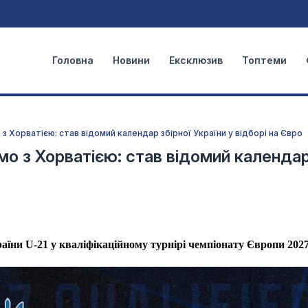
Головна
Новини
Ексклюзив
Топтеми
з Хорватією: став відомий календар збірної України у відборі на Євро
мо з Хорватією: став відомий календа
раїни
U
-21 у кваліфікаційному турнірі чемпіонату Європи 2027