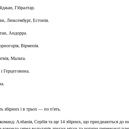
айджан, Гібралтар.
ви, Люксембург, Естонія.
стан, Андорра.
орногорія, Вірменія.
атвія, Мальта.
 і Герцеговина.
ва.
ь збірних і в трьох — по п'ять.
команд: Албанія, Сербія та ще 14 збірних, що приєднаються до н
а команда серед володарів других місць та чотири переможці пле