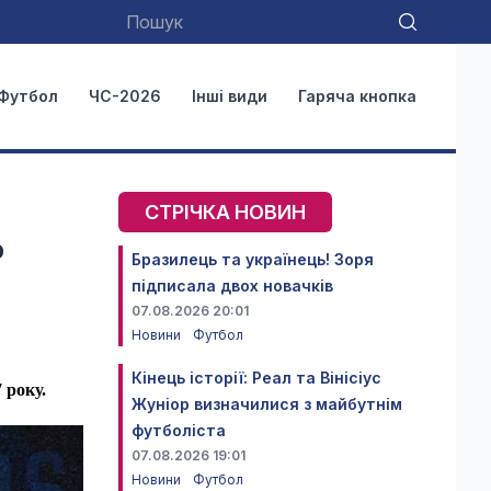
Футбол
ЧС-2026
Інші види
Гаряча кнопка
СТРІЧКА НОВИН
р
Бразилець та українець! Зоря
підписала двох новачків
07.08.2026 20:01
Новини
Футбол
Кінець історії: Реал та Вінісіус
 року.
Жуніор визначилися з майбутнім
футболіста
07.08.2026 19:01
Новини
Футбол