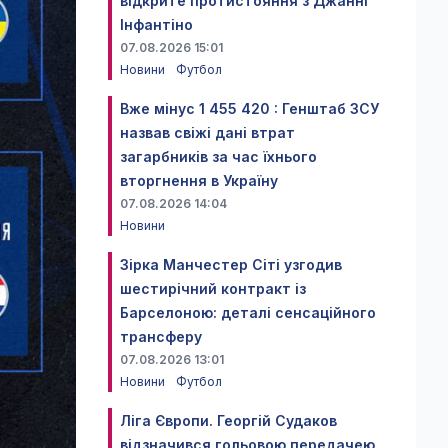
відкрите протистояння з Джанні
Інфантіно
07.08.2026 15:01
Новини
Футбол
Вже мінус 1 455 420 : Генштаб ЗСУ
назвав свіжі дані втрат
загарбників за час їхнього
вторгнення в Україну
07.08.2026 14:04
Новини
Зірка Манчестер Сіті узгодив
шестирічний контракт із
Барселоною: деталі сенсаційного
трансферу
07.08.2026 13:01
Новини
Футбол
Ліга Європи. Георгій Судаков
відзначився гольовою передачею