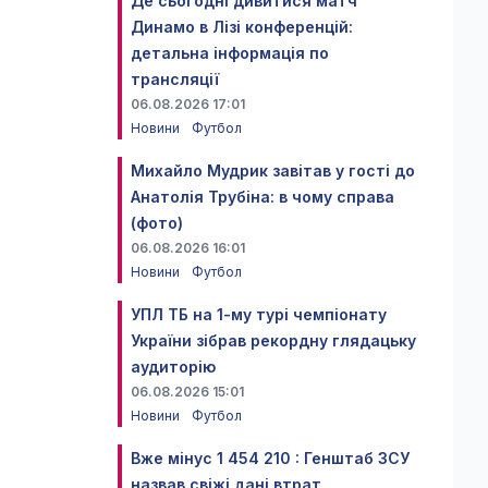
Де сьогодні дивитися матч
Динамо в Лізі конференцій:
детальна інформація по
трансляції
06.08.2026 17:01
Новини
Футбол
Михайло Мудрик завітав у гості до
Анатолія Трубіна: в чому справа
(фото)
06.08.2026 16:01
Новини
Футбол
УПЛ ТБ на 1-му турі чемпіонату
України зібрав рекордну глядацьку
аудиторію
06.08.2026 15:01
Новини
Футбол
Вже мінус 1 454 210 : Генштаб ЗСУ
назвав свіжі дані втрат