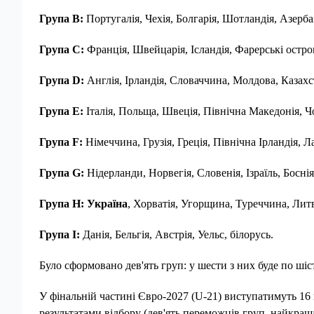
Група B
:
Португалія, Чехія, Болгарія, Шотландія, Азерб
Група C
:
Франція, Швейцарія, Ісландія, Фарерські остро
Група D
:
Англія, Ірландія, Словаччина, Молдова, Казах
Група E
:
Італія, Польща, Швеція, Північна Македонія, Ч
Група F
:
Німеччина, Грузія, Греція, Північна Ірландія, Л
Група G
:
Нідерланди, Норвегія, Словенія, Ізраїль, Боснія
Група H
:
Україна
, Хорватія, Угорщина, Туреччина, Лит
Група I
:
Данія, Бельгія, Австрія, Уельс, білорусь.
Було сформовано дев'ять груп: у шести з них буде по шіст
У фінальній частині Євро-2027 (U-21) виступатимуть 16 
результатами відбору (дев'ять переможців груп, найкращ