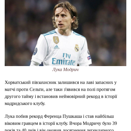
Лука Модрич
Хорватський півзахисник залишився на лаві запасних у
матчі проти Сельти, але таки з'явився на полі протягом
другого тайму і встановив неймовірний рекорд в історії
мадридського клубу.
Лука побив рекорд Ференца Пушкаша і став найбільш
віковим гравцем в історії клубу.
Вчора Модричу було 39
років та 40 днів і він оновив досягнення легендарного