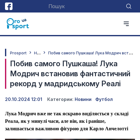
Н
овини
П
обив самого Пушкаша! Лука Модрич встановив фантастичний рекорд у мадридському Реалі
Prosport
Побив самого Пушкаша! Лука
Модрич встановив фантастичний
рекорд у мадридському Реалі
20.10.2024 12:01
Категории:
Новини
Футбол
Лука Модрич вже не так яскраво виділяється у складі
Реала, як у минулі часи, але він, як і раніше,
залишається важливою фігурою для Карло Анчелотті