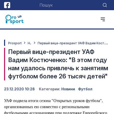
Н
овини
П
ервый вице-президент УАФ Вадим Костюченко: "В этом году нам удалось привлечь к занятиям футболом более 26 тысяч детей"
Prosport
Первый вице-президент УАФ
Вадим Костюченко: "В этом году
нам удалось привлечь к занятиям
футболом более 26 тысяч детей"
23.12.2020 10:28
Категории:
Новини
Футбол
УАФ подвела итоги сезона "Открытых уроков футбола",
организованных ею совместно с региональными
футбольными ассоциациями при поддержке Европейского