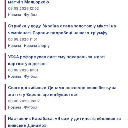
матчі з Мальоркою
06.08.2026 12:02
Новини
Футбол
Стрибки у воду. Україна стала золотою у міксті на
чемпіонаті Європи: подробиці нашого тріумфу
06.08.2026 11:01
Новини
Новини спорту
УЄФА реформував систему покарань за жовті
картки: усі деталі
06.08.2026 10:01
Новини
Футбол
Сьогодні київське Динамо розпочне свою битву за
життя у Європі: що відбувається
06.08.2026 09:02
Новини
Футбол
Наставник Карабаха: «Я сам у дитинстві вболівав за
київське Динамо»