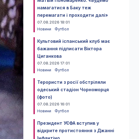
Матвій Пономаренко: «Будемо
намагатися в Баку теж
перемагати і проходити далі»
07.08.2026 18:01
Новини
Футбол
Культовий іспанський клуб має
бажання підписати Віктора
Циганкова
07.08.2026 17:01
Новини
Футбол
Терористи з росії обстріляли
одеський стадіон Чорноморця
(фото)
07.08.2026 16:01
Новини
Футбол
Президент УЄФА вступив у
відкрите протистояння з Джанні
Інфантіно