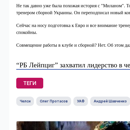
Не так давно уже была похожая история с "Миланом". То
тренером сборной Украины. Он переподписал новый кон
Сейчас на носу подготовка к Евро и все внимание трен
спокойны.
Совмещение работы в клубе и сборной? Нет. Об этом даж
“РБ Лейпциг” захватил лидерство в 
ТЕГИ
Челси
Олег Протасов
УАФ
Андрей Шавченко