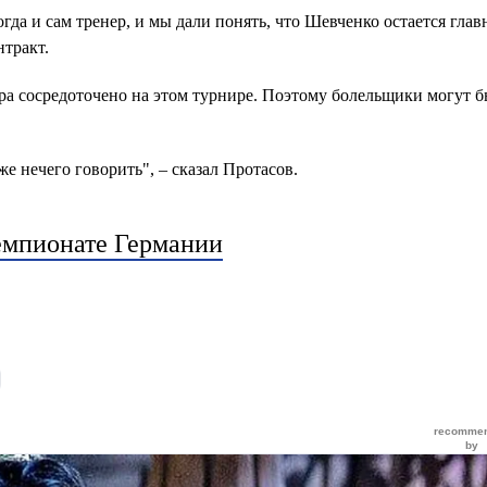
гда и сам тренер, и мы дали понять, что Шевченко остается гла
тракт.
ера сосредоточено на этом турнире. Поэтому болельщики могут б
е нечего говорить", – сказал Протасов.
чемпионате Германии