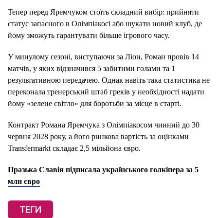
Тепер перед Яремчуком стоїть складний вибір: прийняти
статус запасного в Олімпіакосі або шукати новий клуб, де
йому зможуть гарантувати більше ігрового часу.
У минулому сезоні, виступаючи за Ліон, Роман провів 14
матчів, у яких відзначився 5 забитими голами та 1
результативною передачею. Однак навіть така статистика не
переконала тренерський штаб греків у необхідності надати
йому «зелене світло» для боротьби за місце в старті.
Контракт Романа Яремчука з Олімпіакосом чинний до 30
червня 2028 року, а його ринкова вартість за оцінками
Transfermarkt складає 2,5 мільйона євро.
Празька Славія підписала українського голкіпера за 5
млн євро
ТЕГИ