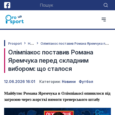
Н
овини
О
лімпіакос поставив Романа Яремчука перед складним вибором: що сталося
Prosport
Олімпіакос поставив Романа
Яремчука перед складним
вибором: що сталося
12.06.2026 16:01
Категории:
Новини
Футбол
Майбутнє Романа Яремчука в Олімпіакосі опинилося під
загрозою через жорсткі вимоги тренерського штабу