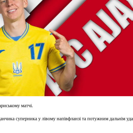
ариському матчі.
нчика суперника у лівому напівфланзі та потужним дальнім уд