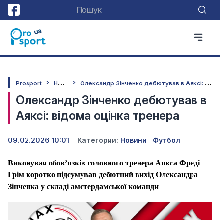
Н
овини
О
лександр Зінченко дебютував в Аяксі: відома оцінка тренера
Prosport
Олександр Зінченко дебютував в
Аяксі: відома оцінка тренера
09.02.2026 10:01
Категории:
Новини
Футбол
Виконувач обов’язків головного тренера Аякса Фреді
Грім коротко підсумував дебютний вихід Олександра
Зінченка у складі амстердамської команди