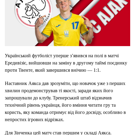
Український футболіст уперше з’явився на полі в матчі
Ередивізіє, вийшовши на заміну в другому таймі поєдинку
проти Твенте, який завершився внічию — 1:1.
Наставник Аякса дав зрозуміти, що новачок уже з перших
хвилин продемонстрував ті якості, заради яких його
запрошували до клубу. Тренерський штаб відзначив
технічний рівень українця, його вміння читати гру та
користь, яку команда отримує від його досвіду, особливо в
непростих ігрових відрізках.
Для Зінченка цей матч став першим у складі Аякса.