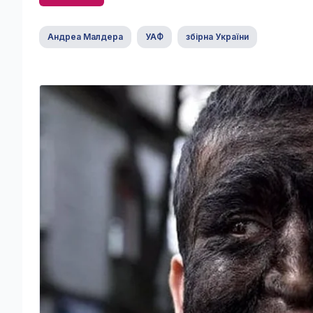
Андреа Малдера
УАФ
збірна України