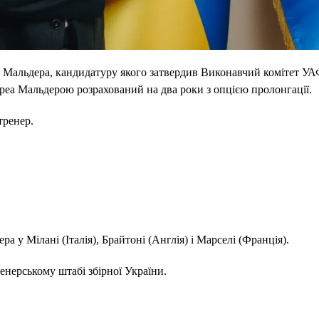
еа Мальдера, кандидатуру якого затвердив Виконавчий комітет УА
реа Мальдерою розрахований на два роки з опцією пролонгації.
тренер.
 у Мілані (Італія), Брайтоні (Англія) і Марселі (Франція).
енерському штабі збірної України.