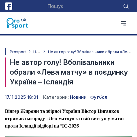
Н
овини
Н
е автор голу! Вболівальники обрали «Лева матчу» в поєдинку Україна – Ісландія
Prosport
Не автор голу! Вболівальники
обрали «Лева матчу» в поєдинку
Україна – Ісландія
17.11.2025 18:01
Категории:
Новини
Футбол
Вінгер Жирони та збірної України Віктор Циганков
отримав нагороду «Лев матчу» за свій виступ у матчі
проти Ісландії відборі на ЧС-2026