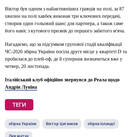
Віктор був одним з найактивніших гравців на полі, за 87
хвилин на полі хавбек виконав три ключових передачі,
створив один гольовий шанс для партнера, а також саме
його навіс з кутового призвів до першого забитого м'яча.
Нагадаємо, що за підсумком групової стадії кваліфікації
ЧС-2026 збірна України посіла друге місце у квартеті D та
пробилася до плей-оф, де її суперник визначиться вже у
четвер, 20 листопада.
Італійський клуб офіційно звернувся до Реала щодо
Андрія Луніна
ТЕГИ
збірна України
Віктор Циганков
збірна Ісландії
Лев матчу