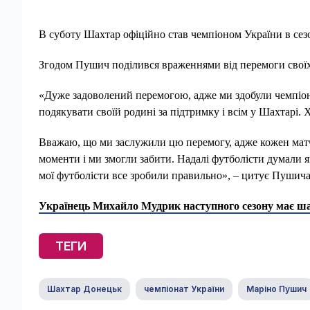
В суботу Шахтар офіційно став чемпіоном України в сезо
Згодом Пушич поділився враженнями від перемоги своїх
«Дуже задоволений перемогою, адже ми здобули чемпіон
подякувати своїй родині за підтримку і всім у Шахтарі. 
Вважаю, що ми заслужили цю перемогу, адже кожен матч 
моменти і ми змогли забити. Надалі футболісти думали я
мої футболісти все зробили правильно», – цитує Пушич
Українець Михайло Мудрик наступного сезону має ша
ТЕГИ
Шахтар Донецьк
чемпіонат України
Маріно Пушич