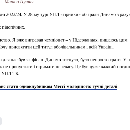
Маріно Пушич
ні 2023/24. У 28-му турі УПЛ «гірники» обіграли Динамо з рахун
 підопічних.
ство. Я вже вигравав чемпіонат – у Нідерландах, пишаюсь цим.
Хочу присвятити цей титул вболівальникам і всій Україні.
для нас був як фінал. Динамо тиснуло, було непросто грати. У н
к не пропустити і стримати перевагу. Це був дуже важкий поєди
а УПЛ ТБ.
нс стати одноклубником Мессі-молодшого: гучні деталі