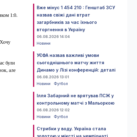
Вже мінус 1 454 210 : Генштаб ЗСУ
назвав свіжі дані втрат
ком 1:0.
загарбників за час їхнього
вторгнення в Україну
06.08.2026 14:04
 Хочу
Новини
УЄФА назвав важливі умови
сьогоднішнього матчу життя
ас були
Динамо у Лізі конференцій: деталі
нок, але
06.08.2026 13:01
Новини
Футбол
Ілля Забарний не врятував ПСЖ у
контрольному матчі з Мальоркою
06.08.2026 12:02
Новини
Футбол
Стрибки у воду. Україна стала
золотою у міксті на чемпіонаті