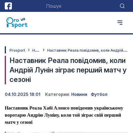
Н
овини
Н
аставник Реала повідомив, коли Андрій Лунін зіграє перший матч у сезоні
Prosport
Наставник Реала повідомив, коли
Андрій Лунін зіграє перший матч у
сезоні
04.10.2025 18:01
Категории:
Новини
Футбол
Наставник Реала Хабі Алонсо повідомив українському
воротарю Андрію Луніну, коли той зіграє свій перший
матч у сезоні