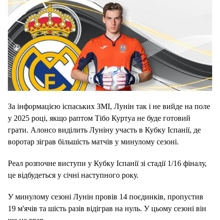
За інформацією іспаських ЗМІ, Лунін так і не вийде на поле
у 2025 році, якщо раптом Тібо Куртуа не буде готовий
грати. Алонсо виділить Луніну участь в Кубку Іспанії, де
воротар зіграв більшість матчів у минулому сезоні.
Реал розпочне виступи у Кубку Іспанії зі стадії 1/16 фіналу,
це відбудеться у січні наступного року.
У минулому сезоні Лунін провів 14 поєдинків, пропустив
19 м'ячів та шість разів відіграв на нуль. У цьому сезоні він