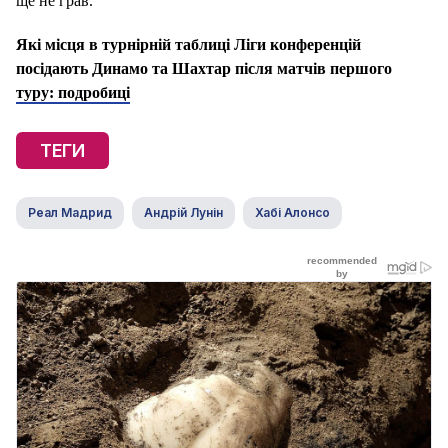
ще не грав.
Які місця в турнірній таблиці Ліги конференцій
посідають Динамо та Шахтар після матчів першого
туру: подробиці
ТЕГИ
Реал Мадрид
Андрій Лунін
Хабі Алонсо