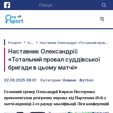
Н
овини
Н
аставник Олександрії: «Тотальний провал суддівської бригади в цьому матчі»
Prosport
Наставник Олександрії:
«Тотальний провал суддівської
бригади в цьому матчі»
02.08.2025 08:01
Категории:
Новини
Футбол
Головний тренер Олександрії Кирило Нестеренко
прокоментував розгромну поразку від Партизана (0:4) у
матчі-відповіді 2-го раунду кваліфікації Ліги конференцій