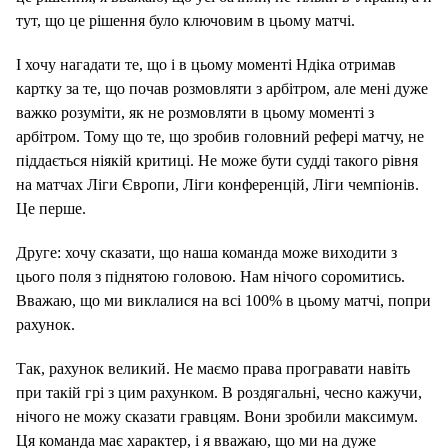
тут, що це рішення було ключовим в цьому матчі.
І хочу нагадати те, що і в цьому моменті Ндіка отримав
картку за те, що почав розмовляти з арбітром, але мені дуже
важко розуміти, як не розмовляти в цьому моменті з
арбітром. Тому що те, що зробив головний рефері матчу, не
піддається ніякій критиці. Не може бути судді такого рівня
на матчах Ліги Європи, Ліги конференцій, Ліги чемпіонів.
Це перше.
Друге: хочу сказати, що наша команда може виходити з
цього поля з піднятою головою. Нам нічого соромитись.
Вважаю, що ми виклалися на всі 100% в цьому матчі, попри
рахунок.
Так, рахунок великий. Не маємо права програвати навіть
при такій грі з цим рахунком. В роздягальні, чесно кажучи,
нічого не можу сказати гравцям. Вони зробили максимум.
Ця команда має характер, і я вважаю, що ми на дуже