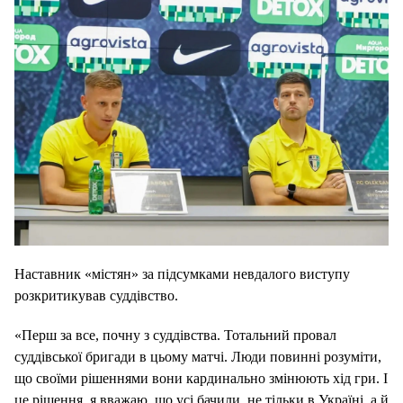
Наставник «містян» за підсумками невдалого виступу
розкритикував суддівство.
«Перш за все, почну з суддівства. Тотальний провал
суддівської бригади в цьому матчі. Люди повинні розуміти,
що своїми рішеннями вони кардинально змінюють хід гри. І
це рішення, я вважаю, що усі бачили, не тільки в Україні, а й