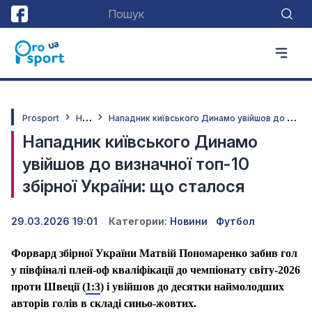
Н
овини
Н
ападник київського Динамо увійшов до визначної топ-10 збірної України: що сталося
Prosport
Нападник київського Динамо
увійшов до визначної топ-10
збірної України: що сталося
29.03.2026 19:01
Категории:
Новини
Футбол
Форвард збірної України Матвій Пономаренко забив гол
у півфіналі плей-оф кваліфікації до чемпіонату світу-2026
проти Швеції (
1:3
) і увійшов до десятки наймолодших
авторів голів в складі синьо-жовтих.