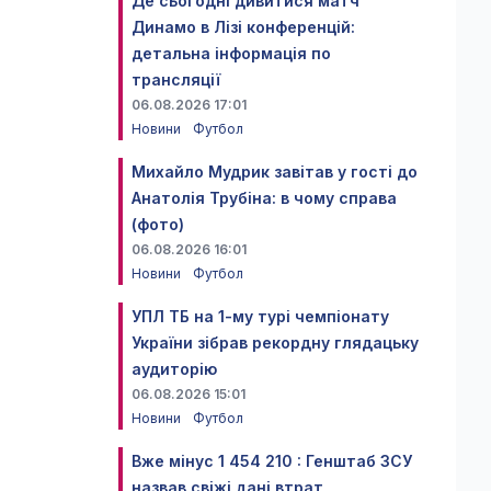
Де сьогодні дивитися матч
Динамо в Лізі конференцій:
детальна інформація по
трансляції
06.08.2026 17:01
Новини
Футбол
Михайло Мудрик завітав у гості до
Анатолія Трубіна: в чому справа
(фото)
06.08.2026 16:01
Новини
Футбол
УПЛ ТБ на 1-му турі чемпіонату
України зібрав рекордну глядацьку
аудиторію
06.08.2026 15:01
Новини
Футбол
Вже мінус 1 454 210 : Генштаб ЗСУ
назвав свіжі дані втрат