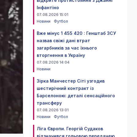
відкрите протистояння з Джанні
Інфантіно
07.08.2026 15:01
Новини
Футбол
Вже мінус 1 455 420 : Генштаб ЗСУ
назвав свіжі дані втрат
загарбників за час їхнього
вторгнення в Україну
07.08.2026 14:04
Новини
Зірка Манчестер Сіті узгодив
шестирічний контракт із
Барселоною: деталі сенсаційного
трансферу
07.08.2026 13:01
Новини
Футбол
Ліга Європи. Георгій Судаков
відзначився гольовою передачею