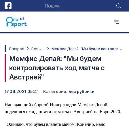
Б
ез рубрики
М
емфис Депай: "Мы будем контролировать ход матча с Австрией"
Prosport
Мемфис Депай: "Мы будем
контролировать ход матча с
Австрией"
17.06.2021 05:41
Категории:
Без рубрики
Нападающий сборной Нидерландов Мемфис Депай
поделился ожиданиями от матча с Австрией на Евро-2020.
"Ожидаю, что будем владеть мячом. Конечно, надо