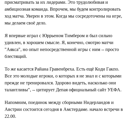
присматривать за их лидерами. Это трудолюбивая и
амбициозная команда. Впрочем, мы будем контролировать
ход матча. Уверен в этом. Когда мы сосредоточены на игре,
мы делаем своё дело.
Я впервые играл с Юррьеном Тимбером и был сильно
удивлен, в хорошем смысле. Я, конечно, смотрю матчи
"Аякса", но опыт непосредственной игры с ним -- просто
блестящий.
То же касается Райана Гравенбреха. Есть ещё Коди Гакпо.
Все это молодые игроки, о которых я не знал и с которыми
прежде не тренировался. Здорово видеть, насколько они
талантливы", -- цитирует Депая официальный сайт УЕФА.
Напомним, поединок между сборными Нидерландов и
Австрии состоится сегодня в Амстердаме. начало встречи в
22.00.