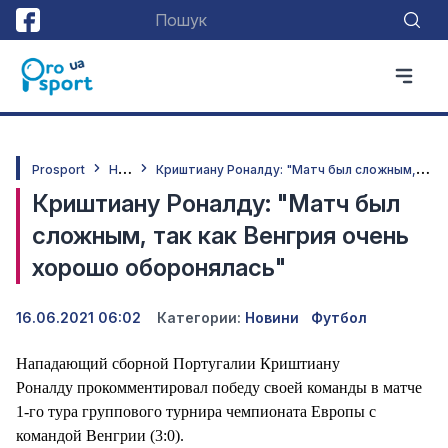
Н
овини
К
риштиану Роналду: "Матч был сложным, так как Венгрия очень хорошо оборонялась"
Prosport
Криштиану Роналду: "Матч был
сложным, так как Венгрия очень
хорошо оборонялась"
16.06.2021 06:02
Категории:
Новини
Футбол
Нападающий сборной Португалии Криштиану
Роналду прокомментировал победу своей команды в матче
1-го тура группового турнира чемпионата Европы с
командой Венгрии (3:0).