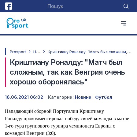
Н
овини
К
риштиану Роналду: "Матч был сложным, так как Венгрия очень хорошо оборонялась"
Prosport
Криштиану Роналду: "Матч был
сложным, так как Венгрия очень
хорошо оборонялась"
16.06.2021 06:02
Категории:
Новини
Футбол
Нападающий сборной Португалии Криштиану
Роналду прокомментировал победу своей команды в матче
1-го тура группового турнира чемпионата Европы с
командой Венгрии (3:0).