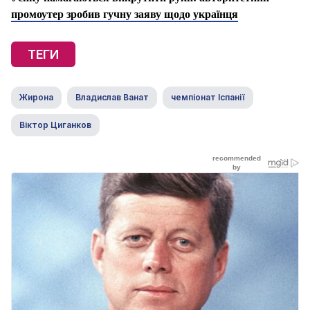
промоутер зробив гучну заяву щодо українця
ТЕГИ
Жирона
Владислав Ванат
чемпіонат Іспанії
Віктор Циганков