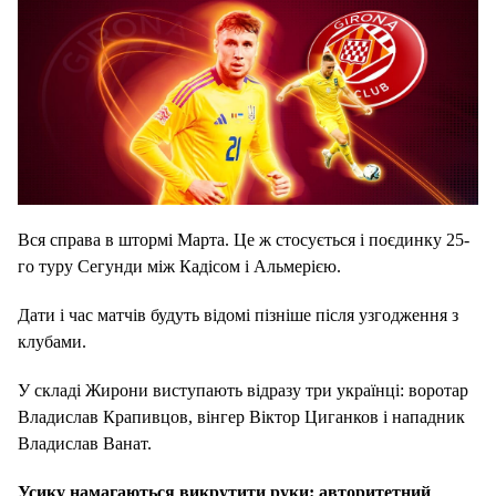
Вся справа в штормі Марта. Це ж стосується і поєдинку 25-
го туру Сегунди між Кадісом і Альмерією.
Дати і час матчів будуть відомі пізніше після узгодження з
клубами.
У складі Жирони виступають відразу три українці: воротар
Владислав Крапивцов, вінгер Віктор Циганков і нападник
Владислав Ванат.
Усику намагаються викрутити руки: авторитетний