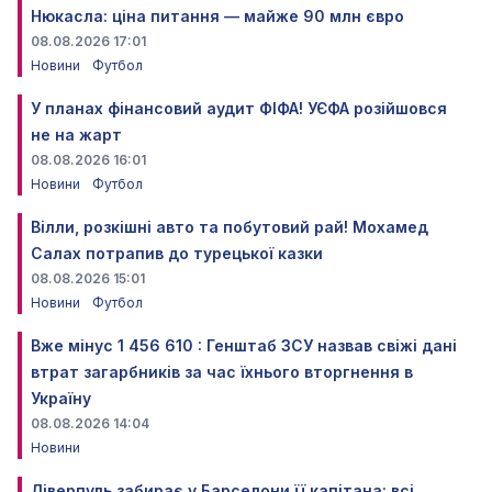
Нюкасла: ціна питання — майже 90 млн євро
08.08.2026 17:01
Новини
Футбол
У планах фінансовий аудит ФІФА! УЄФА розійшовся
не на жарт
08.08.2026 16:01
Новини
Футбол
Вілли, розкішні авто та побутовий рай! Мохамед
Салах потрапив до турецької казки
08.08.2026 15:01
Новини
Футбол
Вже мінус 1 456 610 : Генштаб ЗСУ назвав свіжі дані
втрат загарбників за час їхнього вторгнення в
Україну
08.08.2026 14:04
Новини
Ліверпуль забирає у Барселони її капітана: всі