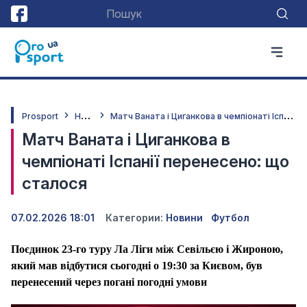
Н
овини
М
атч Ваната і Циганкова в чемпіонаті Іспанії перенесено: що сталося
Prosport
Матч Ваната і Циганкова в
чемпіонаті Іспанії перенесено: що
сталося
07.02.2026 18:01
Категории:
Новини
Футбол
Поєдинок 23-го туру Ла Ліги між Севільєю і Жироною,
який мав відбутися сьогодні о 19:30 за Києвом, був
перенесений через погані погодні умови