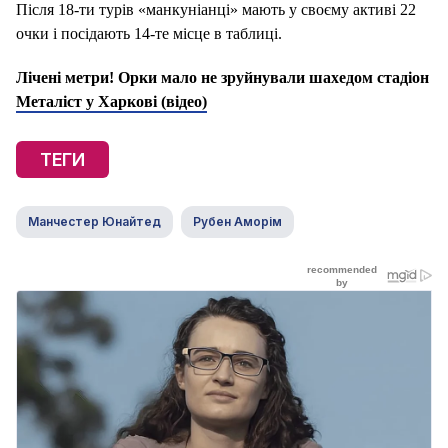
Після 18-ти турів «манкуніанці» мають у своєму активі 22
очки і посідають 14-те місце в таблиці.
Лічені метри! Орки мало не зруйнували шахедом стадіон
Металіст у Харкові (відео)
ТЕГИ
Манчестер Юнайтед
Рубен Аморім