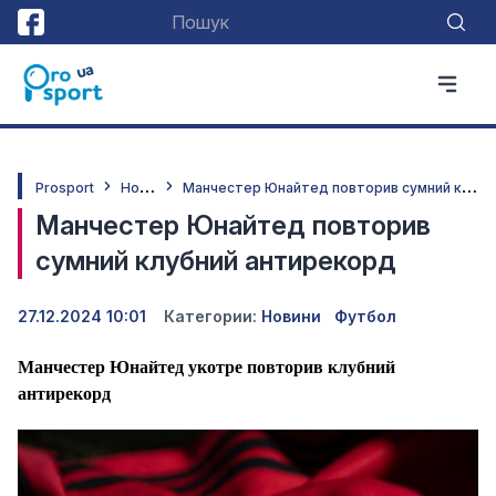
Н
овини
М
анчестер Юнайтед повторив сумний клубний антирекорд
Prosport
Манчестер Юнайтед повторив
сумний клубний антирекорд
27.12.2024 10:01
Категории:
Новини
Футбол
Манчестер Юнайтед укотре повторив клубний
антирекорд