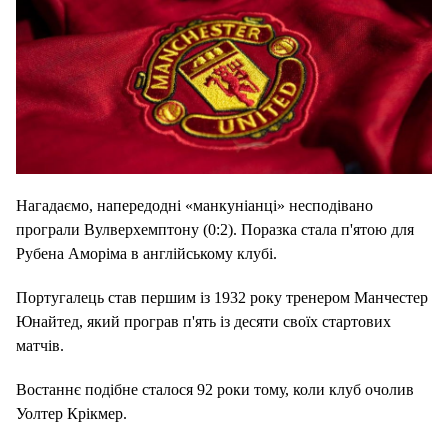
Нагадаємо, напередодні «манкуніанці» несподівано
програли Вулверхемптону (0:2). Поразка стала п'ятою для
Рубена Аморіма в англійському клубі.
Португалець став першим із 1932 року тренером Манчестер
Юнайтед, який програв п'ять із десяти своїх стартових
матчів.
Востаннє подібне сталося 92 роки тому, коли клуб очолив
Уолтер Крікмер.