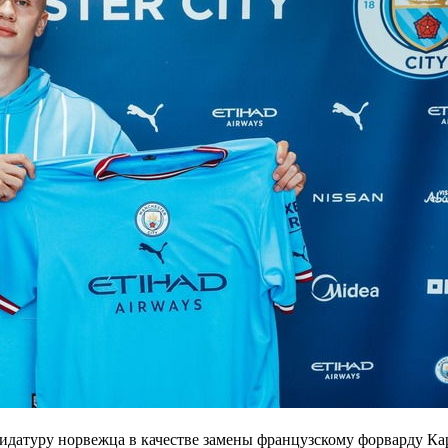
дидатуру норвежца в качестве замены французскому форварду К