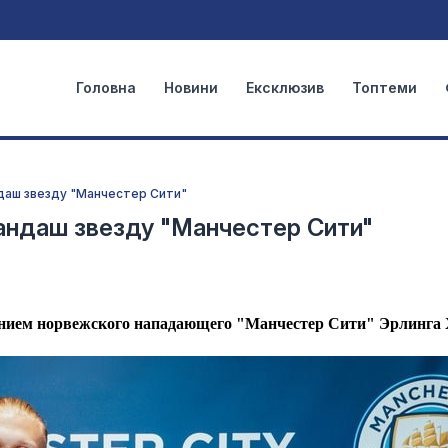
Головна
Новини
Ексклюзив
Топтеми
ндаш звезду "Манчестер Сити"
андаш звезду "Манчестер Сити"
тением норвежского нападающего "Манчестер Сити" Эрлинга