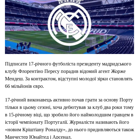
Підписати 17-річного футболіста президенту мадридського
клубу Флорентіно Пересу порадив відомий агент Жорже
Мендеш. За контрактом, відступні молодої зірки становлять
66 мільйонів євро.
17-річний виконавець активно почав грати за основу Порту
тільки в цьому сезоні, хоча дебютував за клуб два роки тому
в 15-річному віці, що зробило його наймолодшим гравцем в
історії чемпіонату Португалії. Журналісти називають його
«новим Кріштіану Роналду», до нього придивляються також
Манчестер Юнайтед і Арсенал.