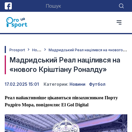
Н
овини
М
адридський Реал націлився на «нового Кріштіану Роналду»
Prosport
Мадридський Реал націлився на
«нового Кріштіану Роналду»
17.02.2025 15:01
Категории:
Новини
Футбол
Реал найактивніше цікавиться півзахисником Порту
Родріго Мора, повідомляє El Gol Digital