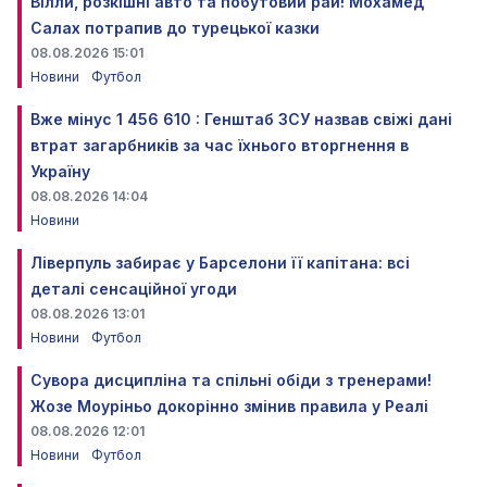
Вілли, розкішні авто та побутовий рай! Мохамед
Салах потрапив до турецької казки
08.08.2026 15:01
Новини
Футбол
Вже мінус 1 456 610 : Генштаб ЗСУ назвав свіжі дані
втрат загарбників за час їхнього вторгнення в
Україну
08.08.2026 14:04
Новини
Ліверпуль забирає у Барселони її капітана: всі
деталі сенсаційної угоди
08.08.2026 13:01
Новини
Футбол
Сувора дисципліна та спільні обіди з тренерами!
Жозе Моуріньо докорінно змінив правила у Реалі
08.08.2026 12:01
Новини
Футбол