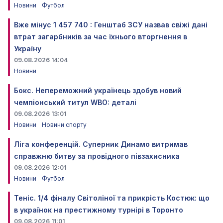
Новини
Футбол
Вже мінус 1 457 740 : Генштаб ЗСУ назвав свіжі дані
втрат загарбників за час їхнього вторгнення в
Україну
09.08.2026 14:04
Новини
Бокс. Непереможний українець здобув новий
чемпіонський титул WBO: деталі
09.08.2026 13:01
Новини
Новини спорту
Ліга конференцій. Суперник Динамо витримав
справжню битву за провідного півзахисника
09.08.2026 12:01
Новини
Футбол
Теніс. 1/4 фіналу Світоліної та прикрість Костюк: що
в українок на престижному турнірі в Торонто
09.08.2026 11:01