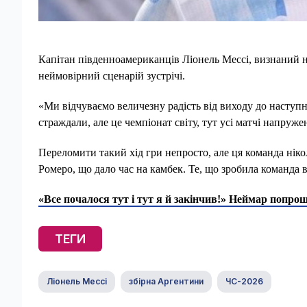
Капітан південноамериканців Ліонель Мессі, визнаний н
неймовірний сценарій зустрічі.
«Ми відчуваємо величезну радість від виходу до наступно
страждали, але це чемпіонат світу, тут усі матчі напружен
Переломити такий хід гри непросто, але ця команда нік
Ромеро, що дало час на камбек. Те, що зробила команда в
«Все почалося тут і тут я й закінчив!» Неймар попрощ
ТЕГИ
Ліонель Мессі
збірна Аргентини
ЧС-2026