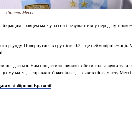
Ліонель Мессі
айкращим гравцем матчу за гол і результативну передачу, проко
го раунду. Повернутися в гру після 0:2 – це неймовірні емоції. 
і.
оли не здається. Нам пощастило швидко забити гол завдяки зусил
 цьому матчі, – справжнє божевілля», – заявив після матчу Мессі
ався зі збірною Бразилії