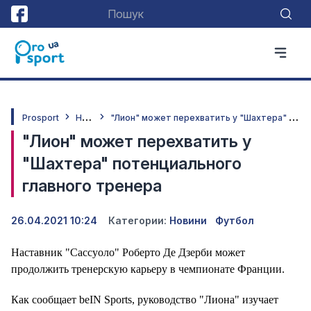
Н
овини
"
Лион" может перехватить у "Шахтера" потенциального главного тренера
Prosport
"Лион" может перехватить у
"Шахтера" потенциального
главного тренера
26.04.2021 10:24
Категории:
Новини
Футбол
Наставник "Сассуоло" Роберто Де Дзерби может
продолжить тренерскую карьеру в чемпионате Франции.
Как сообщает beIN Sports, руководство "Лиона" изучает