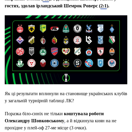
гостях, здолав ірландський Шемрок Роверс (
2:1
).
Як ці результати вплинули на становище українських клубів
у загальній турнірній таблиці ЛК?
Поразка біло-синіх не тільки
коштувала роботи
Олександру Шовковському
, а й відкинула киян на не
прохідне у плей-оф 27-ме місце (3 очки).