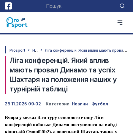
Н
овини
Л
іга конференцій. Який вплив мають провал Динамо та успіх Шахтаря на положення наших у турнірній таблиці
Prosport
Ліга конференцій. Який вплив
мають провал Динамо та успіх
Шахтаря на положення наших у
турнірній таблиці
28.11.2025 09:02
Категории:
Новини
Футбол
Вчора у межах 4-го туру основного етапу Ліги
конференцій київське Динамо поступилося на виїзді
кіпрській Омонії (
0;2
), а донецький Шахтар, також у