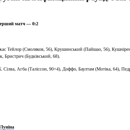
 Перший матч — 0:2
кас Тейлор (Смоляков, 56), Крушинський (Пайшао, 56), Кушніре
к, Бристрич (Будківський, 68).
 Сілва, Агба (Таліссон, 90+4), Доффо, Баултам (Мотіка, 64), Пе
 Луніна