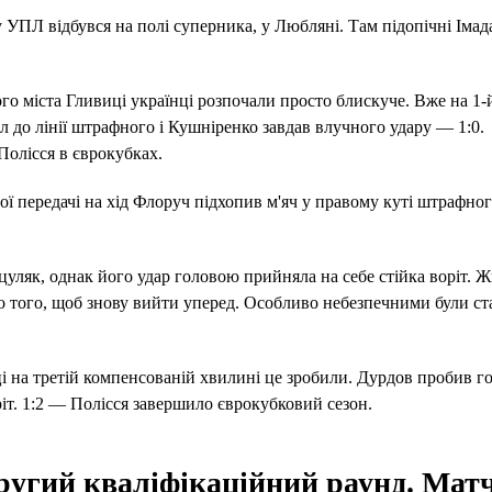
 УПЛ відбувся на полі суперника, у Любляні. Там підопічні Іма
ого міста Гливиці українці розпочали просто блискуче. Вже на 1-
л до лінії штрафного і Кушніренко завдав влучного удару — 1:0.
Полісся в єврокубках.
ої передачі на хід Флоруч підхопив м'яч у правому куті штрафного
уляк, однак його удар головою прийняла на себе стійка воріт.
о того, щоб знову вийти уперед. Особливо небезпечними були ст
нці на третій компенсованій хвилині це зробили. Дурдов пробив г
ріт. 1:2 — Полісся завершило єврокубковий сезон.
Другий кваліфікаційний раунд. Мат