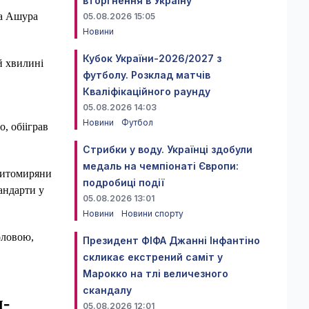
вторгнення в Україну
да Ашура
05.08.2026 15:05
Новини
Кубок України-2026/2027 з
й хвилині
футболу. Розклад матчів
Кваліфікаційного раунду
05.08.2026 14:03
Новини
Футбол
, обііграв
Стрибки у воду. Українці здобули
медаль на чемпіонаті Європи:
 Житомиряни
подробиці події
андарти у
05.08.2026 13:01
Новини
Новини спорту
оловою,
Президент ФІФА Джанні Інфантіно
скликає екстрений саміт у
Марокко на тлі величезного
скандалу
ч-
05.08.2026 12:01