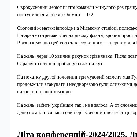
Єврокубковий дебют п’ятої команди минулого розіграшу
поступилися місцевій Олімпії — 0:2.
Сьогодні ж матч-відповідь на Міському стадіоні польськ
Назаренко отримав м'яч на лівому фланзі, зробив прострі
Відзначимо, що цей гол став історичним — першим для 
На жаль, через 10 хвилин рахунок зрівнянвся. Після довг
Сарапія та влучно пробив у ближній кут.
На початку другої половини гри чудовий момент мав Гуц
продовжили атакувати і неодноразово були близькими д
виконанні нашої команди.
На жаль, забити українцям так і не вдалося. А от слове
дещо помилився наш голкіпер і м'яч опинився у сітці во
Ліга конференцій-2024/2025. 