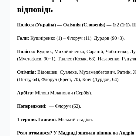
відповідь
Полісся (Україна) — Олімпія (Словенія) — 1:2 (1:1).
Голи:
Кушніренко (1) – Флоруч (11), Дурдов (90+3).
Полісся:
Кудрик, Михайліченко, Сарапій, Чоботенко, Лу
(Мустафаєв, 90+1), Таллес (Козак, 68), Назаренко, Гуцуля
Олімпія:
Відовшек, Суалехе, Мухамедбегович, Ратнік, Ж.
(Пінту, 64), Флоруч (Брест, 70), Коїч (Дурдов, 64).
Арбітр:
Мілош Міланович (Сербія).
Попереджені:
— Флоруч (62).
1 серпня. Гливиці.
Міський стадіон.
Реал втомився? У Мадриді знизили цінник на Андрія