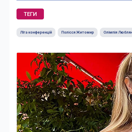
ТЕГИ
ЛІга конференцій
Полісся Житомир
Олімпія Любля