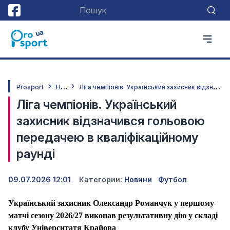
Н
овини
Л
іга чемпіонів. Український захисник відзначився гольовою передачею в кваліфікаційному раунді
Prosport
Ліга чемпіонів. Український
захисник відзначився гольовою
передачею в кваліфікаційному
раунді
09.07.2026 12:01
Категории:
Новини
Футбол
Український захисник Олександр Романчук у першому
матчі сезону 2026/27 виконав результативну дію у складі
клубу Університатя Крайова