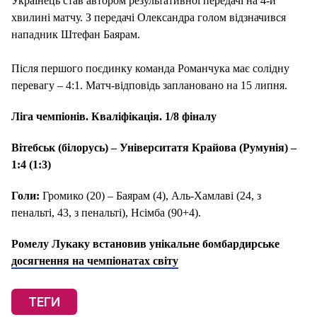
Українець став автором результативної передачі на 4-й
хвилині матчу. З передачі Олександра голом відзначився
нападник Штефан Баярам.
Після першого поєдинку команда Романчука має солідну
перевагу – 4:1. Матч-відповідь заплановано на 15 липня.
Ліга чемпіонів. Кваліфікація. 1/8 фіналу
Вітебськ (білорусь) – Університатя Крайова (Румунія) –
1:4 (1:3)
Голи:
Громико (20) – Баярам (4), Аль-Хамлаві (24, з
пенальті, 43, з пенальті), Нсімба (90+4).
Ромелу Лукаку встановив унікальне бомбардирське
досягнення на чемпіонатах світу
ТЕГИ