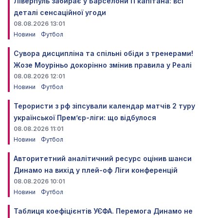
Ліверпуль забирає у Барселони її капітана: всі
деталі сенсаційної угоди
08.08.2026 13:01
Новини
Футбол
Сувора дисципліна та спільні обіди з тренерами!
Жозе Моуріньо докорінно змінив правила у Реалі
08.08.2026 12:01
Новини
Футбол
Терористи з рф зіпсували календар матчів 2 туру
української Прем’єр-ліги: що відбулося
08.08.2026 11:01
Новини
Футбол
Авторитетний аналітичний ресурс оцінив шанси
Динамо на вихід у плей-оф Ліги конференцій
08.08.2026 10:01
Новини
Футбол
Таблиця коефіцієнтів УЄФА. Перемога Динамо не