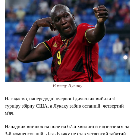
Ромелу Лукаку
Нагадаємо, напередодні «червоні дияволи» вибили зі
турніру збірну США, а Лукаку забив останній, четвертий
м'яч.
Нападник вийшов на поле на 67-й хвилині й відзначився на
3-й компенсованій. Для Лукаку це став четвертий забитий