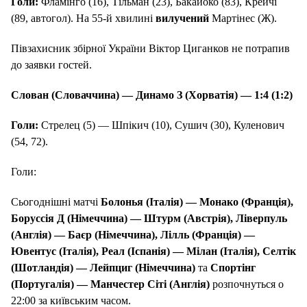
Голи:
Фламінго (16), Тільман (23), Бакайоко (83), Крейчі
(89, автогол). На 55-й хвилині
вилучений
Мартінес (Ж).
Півзахисник збірної України Віктор Циганков не потрапив
до заявки гостей.
Слован (Словаччина) — Динамо З (Хорватія) — 1:4 (
1
:
2
)
Голи:
Стрелец (5) — Шпікич (10), Сушич (30), Куленович
(54, 72).
Голи:
Сьогоднішні матчі
Болонья (Італія) — Монако (Франція),
Боруссія Д (Німеччина) — Штурм (Австрія), Ліверпуль
(Англія) — Баєр (Німеччина), Лілль (Франція) —
Ювентус (Італія), Реал (Іспанія) — Мілан (Італія), Селтік
(Шотландія) — Лейпциг (Німеччина)
та
Спортінг
(Португалія) — Манчестер Сіті (Англія)
розпочнуться о
22:00 за київським часом.