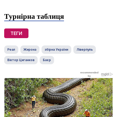
Турнірна таблиця
ТЕГИ
Реал
Жирона
збірна України
Ліверпуль
Віктор Циганков
Баєр