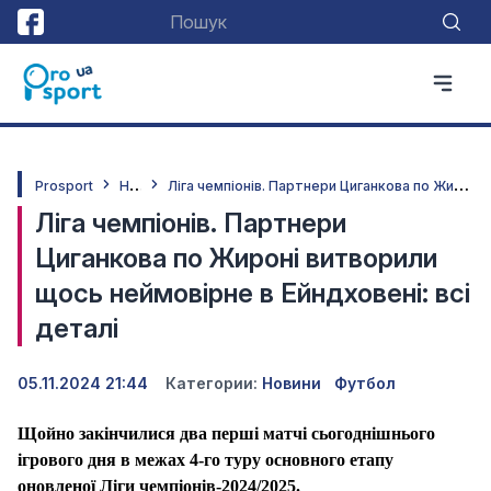
Н
овини
Л
іга чемпіонів. Партнери Циганкова по Жироні витворили щось неймовірне в Ейндховені: всі деталі
Prosport
Ліга чемпіонів. Партнери
Циганкова по Жироні витворили
щось неймовірне в Ейндховені: всі
деталі
05.11.2024 21:44
Категории:
Новини
Футбол
Щойно закінчилися два перші матчі сьогоднішнього
ігрового дня в межах
4
-го туру основного етапу
оновленої Ліги чемпіонів-2024/2025.