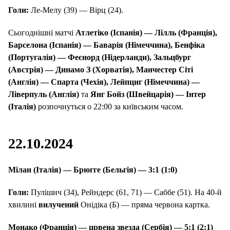
Голи:
Ле-Мелу (39) — Вірц (24).
Сьогоднішні матчі
Атлетіко (Іспанія) — Лілль (Франція),
Барселона (Іспанія) — Баварія (Німеччина), Бенфіка
(Португалія) — Феєнорд (Нідерланди), Зальцбург
(Австрія) — Динамо З (Хорватія), Манчестер Сіті
(Англія) — Спарта (Чехія), Лейпциг (Німеччина) —
Ліверпуль (Англія)
та
Янг Бойз (Швейцарія) — Інтер
(Італія)
розпочнуться о 22:00 за київським часом.
22.10.2024
Мілан (Італія) — Брюгге (Бельгія) — 3:1 (1:0)
Голи:
Пулішич (34), Рейндерс (61, 71) — Саббе (51). На 40-й
хвилині
вилучений
Онідіка (Б) — пряма червона картка.
Монако (Франція) — црвена звезда (Сербія) — 5:1 (2:1)