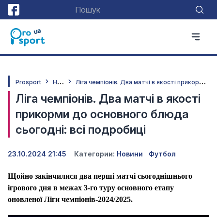
Н
овини
Л
іга чемпіонів. Два матчі в якості прикорми до основного блюда сьогодні: всі подробиці
Prosport
Ліга чемпіонів. Два матчі в якості
прикорми до основного блюда
сьогодні: всі подробиці
23.10.2024 21:45
Категории:
Новини
Футбол
Щойно закінчилися два перші матчі сьогоднішнього
ігрового дня в межах 3-го туру основного етапу
оновленої Ліги чемпіонів-2024/2025.