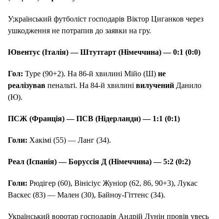
У;країнський футболіст господарів Віктор Циганков через
ушкодження не потрапив до заявки на гру.
Ювентус (Італія) — Штутгарт (Німеччина) — 0:1 (0:0)
Гол:
Туре (90+2). На 86-й хвилині Мійо (Ш)
не
реалізував
пенальті. На 84-й хвилині
вилучений
Данило
(Ю).
ПСЖ (Франція) — ПСВ (Нідерланди) — 1:1 (0:1)
Голи:
Хакімі (55) — Ланг (34).
Реал (Іспанія) — Боруссія Д (Німеччина) — 5:2 (0:2)
Голи:
Рюдігер (60), Вінісіус Жуніор (62, 86, 90+3), Лукас
Васкес (83) — Мален (30), Байноу-Гіттенс (34).
Український воротар господарів Андрій Лунін провів увесь