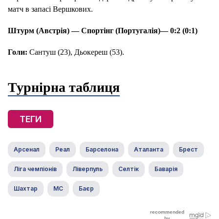
матч в запасі Вершкових.
Штурм (Австрія) — Спортінг (Португалія)— 0:2 (0:1)
Голи:
Сантуш (23), Дьокереш (53).
Турнірна таблиця
ТЕГИ
Арсенал
Реал
Барселона
Аталанта
Брест
Ліга чемпіонів
Ліверпуль
Селтік
Баварія
Шахтар
МС
Баєр