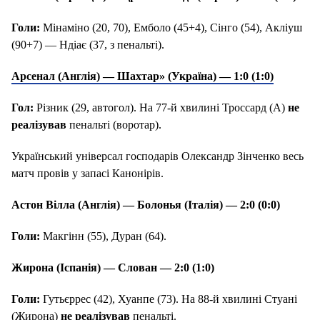
Голи:
Мінаміно (20, 70), Емболо (45+4), Сінго (54), Акліуш
(90+7) — Ндіає (37, з пенальті).
Арсенал (Англія) — Шахтар» (Україна) — 1:0 (1:0)
Гол:
Різник (29, автогол). На 77-й хвилині Троссард (А)
не
реалізував
пенальті (воротар).
Український універсал господарів Олександр Зінченко весь
матч провів у запасі Канонірів.
Астон Вілла (Англія) — Болонья (Італія) — 2:0 (0:0)
Голи:
Макгінн (55), Дуран (64).
Жирона (Іспанія) — Слован — 2:0 (1:0)
Голи:
Гутьєррес (42), Хуанпе (73). На 88-й хвилині Стуані
(Жирона)
не реалізував
пенальті.