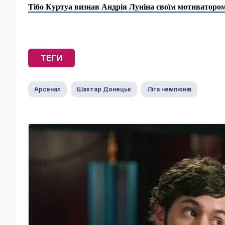
Тібо Куртуа визнав Андрія Луніна своїм мотиватором:
ТЕГИ
Арсенал
Шахтар Донецьк
Ліга чемпіонів