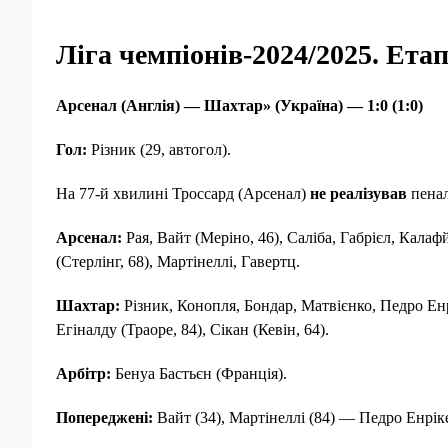
Ліга чемпіонів-2024/2025. Етап
Арсенал (Англія) — Шахтар» (Україна) — 1:0 (1:0)
Гол:
Різник (29, автогол).
На 77-й хвилині Троссард (Арсенал)
не реалізував
пенал
Арсенал:
Рая, Вайт (Меріно, 46), Саліба, Габрієл, Калаф
(Стерлінг, 68), Мартінеллі, Гавертц.
Шахтар:
Різник, Конопля, Бондар, Матвієнко, Педро Енр
Егіналду (Траоре, 84), Сікан (Кевін, 64).
Арбітр:
Бенуа Бастьєн (Франція).
Попереджені:
Вайт (34), Мартінеллі (84) — Педро Енріке