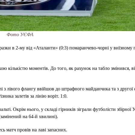
Фото УЄФА
поразки в 2-му від «Аталанти» (0:3) помаранчево-чорні у виїзному
ю кількістю моментів. До того, як рахунок на табло змінився, в
лі з лівого флангу ввійшов до штрафного майданчика та з другої
зника залетів за лінію воріт. 1:0.
льті. Окрім нього, у складі гірників зіграли футболісти збірної 
(замінений на 64-й хвилині).
сь матч провів на лаві запасних.