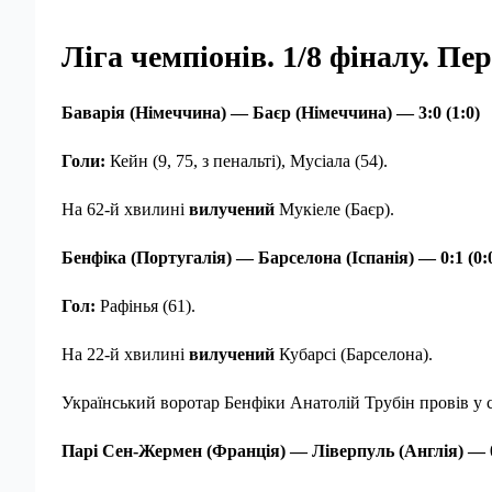
Ліга чемпіонів. 1/8 фіналу. Пер
Баварія (Німеччина) — Баєр (Німеччина) — 3:0 (1:0)
Голи:
Кейн (9, 75, з пенальті), Мусіала (54).
На 62-й хвилині
вилучений
Мукіеле (Баєр).
Бенфіка (Португалія) — Барселона (Іспанія) — 0:1 (0:
Гол:
Рафінья (61).
На 22-й хвилині
вилучений
Кубарсі (Барселона).
Український воротар Бенфіки Анатолій Трубін провів у с
Парі Сен-Жермен (Франція) — Ліверпуль (Англія) — 0