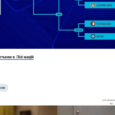
тчами в Лізі націй
онів