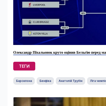
Олександр Піхальонок круто оцінив Бельгію перед ма
ТЕГИ
Барселона
Бенфіка
Анатолій Трубін
Ліга чемпі