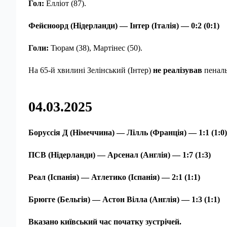
Гол:
Елліот (87).
Фейєноорд (Нідерланди) — Інтер (Італія) — 0:2 (0:1)
Голи:
Тюрам (38), Мартінес (50).
На 65-й хвилині Зелінський (Інтер)
не реалізував
пеналь
04.03.2025
Боруссія Д (Німеччина) — Лілль (Франція) — 1:1 (1:0)
ПСВ (Нідерланди) — Арсенал (Англія) — 1:7 (1:3)
Реал (Іспанія) — Атлетико (Іспанія) — 2:1 (1:1)
Брюгге (Бельгія) — Астон Вілла (Англія) — 1:3 (
1
:
1
)
Вказано київський час початку зустрічей.