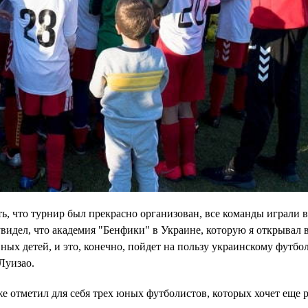
, что турнир был прекрасно организован, все команды играли в
видел, что академия "Бенфики" в Украине, которую я открывал в
ных детей, и это, конечно, пойдет на пользу украинскому футболу
Луизао.
е отметил для себя трех юных футболистов, которых хочет еще р