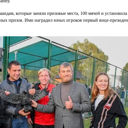
аину.
андам, которые заняли призовые места, 100 мячей и установила
ных призов. Ими наградил юных игроков первый вице-президе