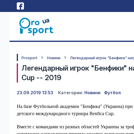
Prosport
Новини
Легендарный игрок "Бенфики" наг
Легендарный игрок "Бенфики" н
Cup -- 2019
23.09.2019 13:53
Категории:
Новини
Футбол
На базе Футбольной академии "Бенфика" (Украина) при
детского международного турнира Benfica Cup.
Вместе с командами из разных областей Украины за тро
церемонии награждения приняла участие делегация пор