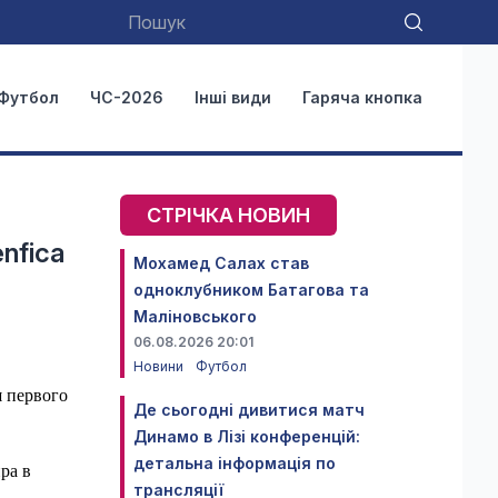
Футбол
ЧС-2026
Інші види
Гаряча кнопка
СТРІЧКА НОВИН
nfica
Мохамед Салах став
одноклубником Батагова та
Маліновського
06.08.2026 20:01
Новини
Футбол
 первого
Де сьогодні дивитися матч
Динамо в Лізі конференцій:
детальна інформація по
ра в
трансляції