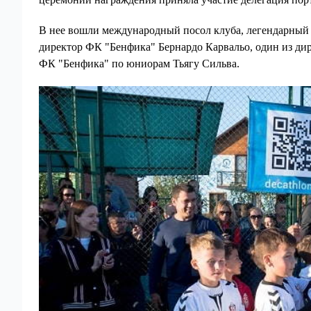
В нее вошли международный посол клуба, легендарный 
директор ФК "Бенфика" Бернардо Карвальо, один из ди
ФК "Бенфика" по юниорам Тьягу Сильва.