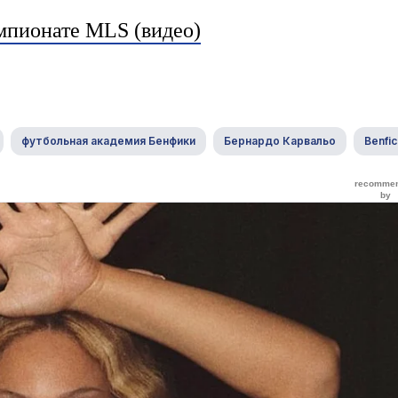
емпионате MLS (видео)
футбольная академия Бенфики
Бернардо Карвальо
Benfi