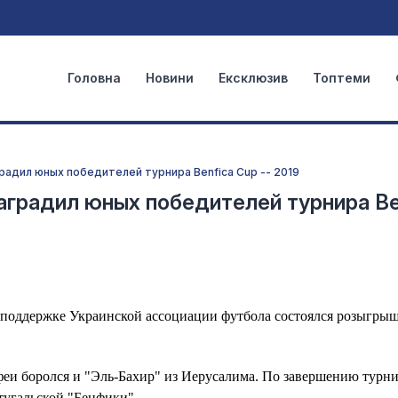
Головна
Новини
Ексклюзив
Топтеми
радил юных победителей турнира Benfica Cup -- 2019
аградил юных победителей турнира Be
 поддержке Украинской ассоциации футбола состоялся розыгрыш
феи боролся и "Эль-Бахир" из Иерусалима. По завершению турни
тугальской "Бенфики".