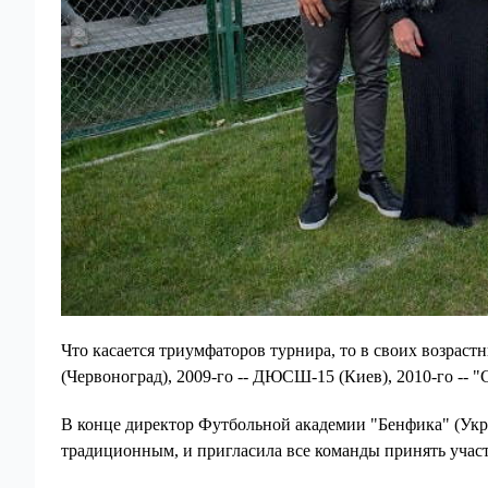
Что касается триумфаторов турнира, то в своих возрас
(Червоноград), 2009-го -- ДЮСШ-15 (Киев), 2010-го -- 
В конце директор Футбольной академии "Бенфика" (Укр
традиционным, и пригласила все команды принять участи