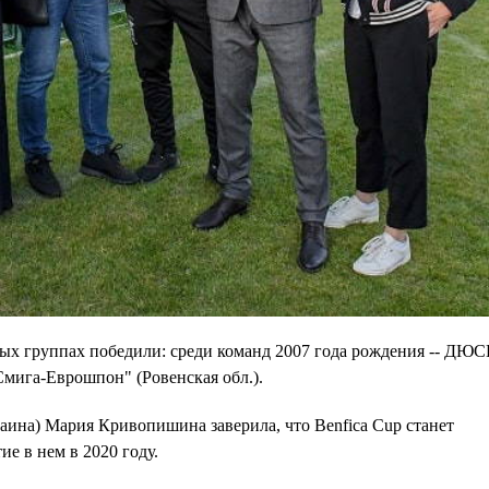
тных группах победили: среди команд 2007 года рождения -- ДЮ
"Смига-Еврошпон" (Ровенская обл.).
аина) Мария Кривопишина заверила, что Benfica Cup станет
е в нем в 2020 году.