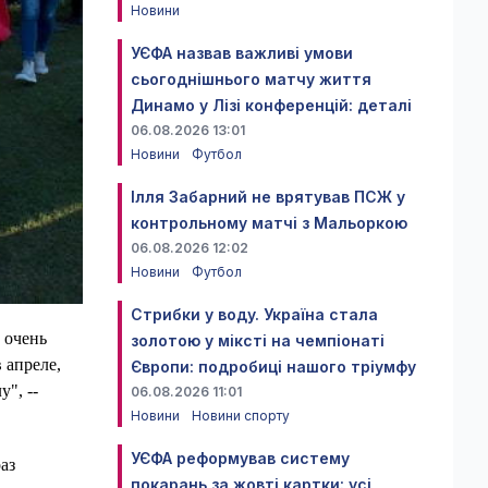
Новини
УЄФА назвав важливі умови
сьогоднішнього матчу життя
Динамо у Лізі конференцій: деталі
06.08.2026 13:01
Новини
Футбол
Ілля Забарний не врятував ПСЖ у
контрольному матчі з Мальоркою
06.08.2026 12:02
Новини
Футбол
Стрибки у воду. Україна стала
 очень
золотою у міксті на чемпіонаті
 апреле,
Європи: подробиці нашого тріумфу
", --
06.08.2026 11:01
Новини
Новини спорту
УЄФА реформував систему
аз
покарань за жовті картки: усі