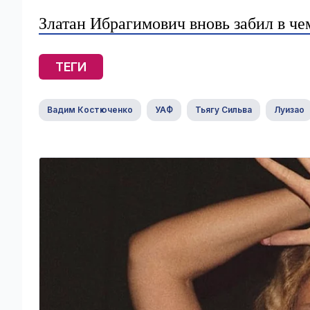
Златан Ибрагимович вновь забил в ч
ТЕГИ
Вадим Костюченко
УАФ
Тьягу Сильва
Луизао