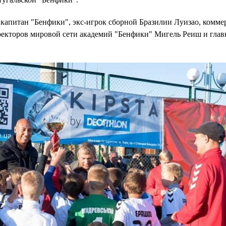
капитан "Бенфики", экс-игрок сборной Бразилии Луизао, комме
ректоров мировой сети академий "Бенфики" Мигель Реиш и глав