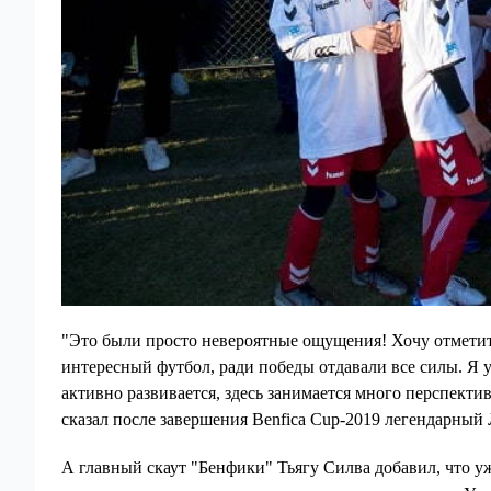
"Это были просто невероятные ощущения! Хочу отметить
интересный футбол, ради победы отдавали все силы. Я у
активно развивается, здесь занимается много перспектив
сказал после завершения Benfica Cup-2019 легендарный 
А главный скаут "Бенфики" Тьягу Силва добавил, что уж