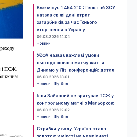
Вже мінус 1 454 210 : Генштаб ЗСУ
назвав свіжі дані втрат
загарбників за час їхнього
вторгнення в Україну
06.08.2026 14:04
Новини
ереходу
УЄФА назвав важливі умови
сьогоднішнього матчу життя
е і ПСЖ.
Динамо у Лізі конференцій: деталі
йближчим
06.08.2026 13:01
Новини
Футбол
Ілля Забарний не врятував ПСЖ у
контрольному матчі з Мальоркою
06.08.2026 12:02
Новини
Футбол
Стрибки у воду. Україна стала
золотою у міксті на чемпіонаті