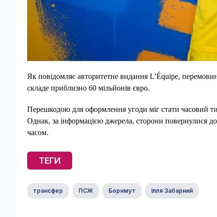
Як повідомляє авторитетне видання
L’Équipe, перемови
складе приблизно 60 мільйонів євро.
Перешкодою для оформлення угоди міг стати часовий тис
Однак, за інформацією джерела, сторони повернулися д
часом.
ТЕГИ
трансфер
ПСЖ
Борнмут
Ілля Забарний