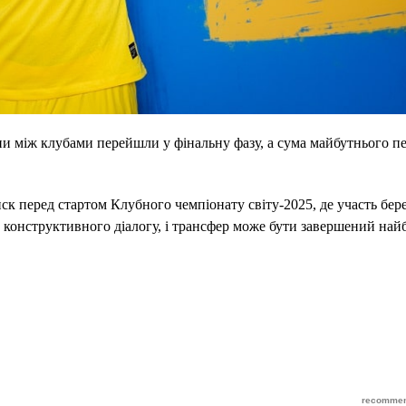
ни між клубами перейшли у фінальну фазу, а сума майбутнього п
к перед стартом Клубного чемпіонату світу-2025, де участь бер
о конструктивного діалогу, і трансфер може бути завершений на