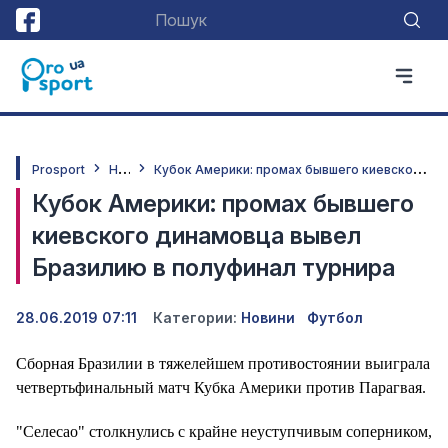
Н
овини
К
убок Америки: промах бывшего киевского динамовца вывел Бразилию в полуфинал турнира
Prosport
Кубок Америки: промах бывшего
киевского динамовца вывел
Бразилию в полуфинал турнира
28.06.2019 07:11
Категории:
Новини
Футбол
Сборная Бразилии в тяжелейшем противостоянии выиграла
четвертьфинальный матч Кубка Америки против Парагвая.
"Селесао" столкнулись с крайне неуступчивым соперником,