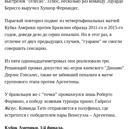
выстрелов "селесао". Плюс, несколько раз команду Эдуардо
Бериссо выручил Хуниор Фернандес.
Парагвай повторил подвиг из четвертьфинальных матчей
Кубка Америки против Бразилии образца 2011-го и 2015-го
годов, доведя дело до серии пенальти. Но в этот раз, в
отличие от двух предыдущих случаев, "гуарани" не смогли
совершить сенсацию.
Из пяти одиннадцатиметровых они реализовали три.
Решающий промах допустил экс-игрок киевского "Динамо"
Дерлис Гонсалес, также не забивший пенальти в матче
группового этапа против Аргентины.
У бразильцев же с "точки" промахнулся лишь Роберто
Фирмино, а победу хозяевам турнира принес Габриэл
Жезус. Команда Тите отправляется в полуфинал, где
встретится с победителем пары Венесуэла – Аргентина.
Кубок Америки.
1/4 финала.