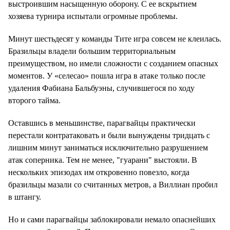
выстроившим насыщенную оборону. С ее вскрытием
хозяева турнира испытали огромные проблемы.
Минут шестьдесят у команды Тите игра совсем не клеилась.
Бразильцы владели большим территориальным
преимуществом, но имели сложности с созданием опасных
моментов. У «селесао» пошла игра в атаке только после
удаления Фабиана Бальбуэны, случившегося по ходу
второго тайма.
Оставшись в меньшинстве, парагвайцы практически
перестали контратаковать и были вынуждены тридцать с
лишним минут заниматься исключительно разрушением
атак соперника. Тем не менее, "гуарани" выстояли. В
нескольких эпизодах им откровенно повезло, когда
бразильцы мазали со считанных метров, а Виллиан пробил
в штангу.
Но и сами парагвайцы заблокировали немало опаснейших