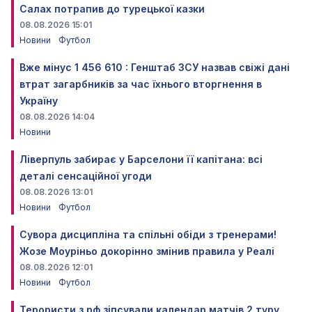
Салах потрапив до турецької казки
08.08.2026 15:01
Новини
Футбол
Вже мінус 1 456 610 : Генштаб ЗСУ назвав свіжі дані
втрат загарбників за час їхнього вторгнення в
Україну
08.08.2026 14:04
Новини
Ліверпуль забирає у Барселони її капітана: всі
деталі сенсаційної угоди
08.08.2026 13:01
Новини
Футбол
Сувора дисципліна та спільні обіди з тренерами!
Жозе Моуріньо докорінно змінив правила у Реалі
08.08.2026 12:01
Новини
Футбол
Терористи з рф зіпсували календар матчів 2 туру