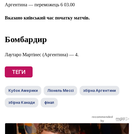
Аргентина — переможець 6 03.00
Вказано київський час початку матчів.
Бомбардир
Лаутаро Мартінес (Аргентина) — 4.
ТЕГИ
Кубок Америки
Ліонель Мессі
збірна Аргентини
збірна Канади
фінал