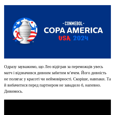
Одразу зауважимо, що Лео відіграв за переможців увесь
матч і відзначився дивним забитим м’ячем. Його дивність
не полягає у красоті чи неймовірності. Скоріше, навпаки. Та
й вибачитися перед партнером не завадило б, напевно.
Дивимось.