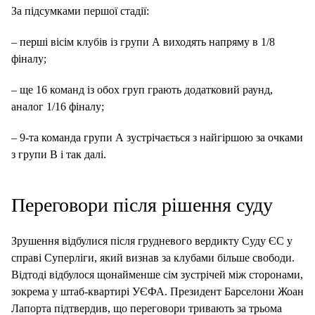
За підсумками першої стадії:
– перші вісім клубів із групи А виходять напряму в 1/8
фіналу;
– ще 16 команд із обох груп грають додатковий раунд,
аналог 1/16 фіналу;
– 9-та команда групи А зустрічається з найгіршою за очками
з групи B і так далі.
Переговори після рішення суду
Зрушення відбулися після грудневого вердикту Суду ЄС у
справі Суперліги, який визнав за клубами більше свободи.
Відтоді відбулося щонайменше сім зустрічей між сторонами,
зокрема у штаб-квартирі УЄФА. Президент Барселони Жоан
Лапорта підтвердив, що переговори тривають за трьома