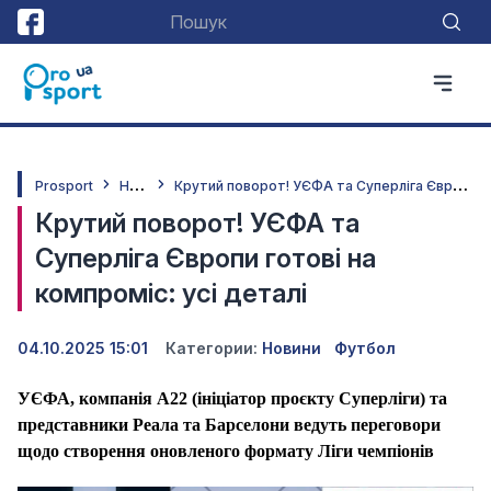
Н
овини
К
рутий поворот! УЄФА та Суперліга Європи готові на компроміс: усі деталі
Prosport
Крутий поворот! УЄФА та
Суперліга Європи готові на
компроміс: усі деталі
04.10.2025 15:01
Категории:
Новини
Футбол
УЄФА, компанія A22 (ініціатор проєкту Суперліги) та
представники Реала та Барселони ведуть переговори
щодо створення оновленого формату Ліги чемпіонів