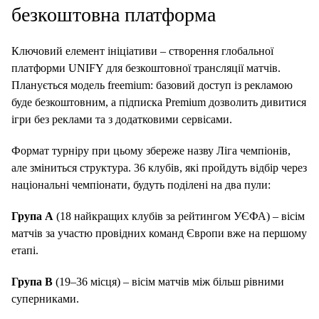
безкоштовна платформа
Ключовий елемент ініціативи – створення глобальної
платформи UNIFY для безкоштовної трансляції матчів.
Планується модель freemium: базовий доступ із рекламою
буде безкоштовним, а підписка Premium дозволить дивитися
ігри без реклами та з додатковими сервісами.
Формат турніру при цьому збереже назву Ліга чемпіонів,
але зміниться структура. 36 клубів, які пройдуть відбір через
національні чемпіонати, будуть поділені на два пули:
Група А
(18 найкращих клубів за рейтингом УЄФА) – вісім
матчів за участю провідних команд Європи вже на першому
етапі.
Група B
(19–36 місця) – вісім матчів між більш рівними
суперниками.