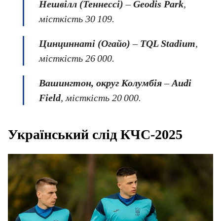
Нешвілл (Теннессі)
–
Geodis
Park
,
місткість 30 109.
Цинциннаті (Огайо)
–
TQL
Stadium
,
місткість 26 000.
Вашингтон, округ Колумбія
–
Audi
Field
, місткість 20 000.
Український слід КЧС-2025