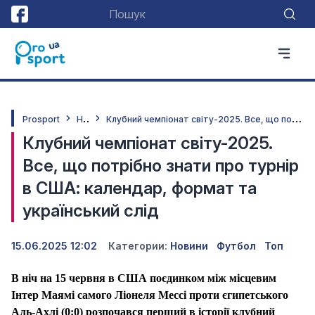
Н
овини
К
лубний чемпіонат світу-2025. Все, що потрібно знати про турнір в США: календар, формат та український слід
Prosport
Клубний чемпіонат світу-2025.
Все, що потрібно знати про турнір
в США: календар, формат та
український слід
15.06.2025 12:02
Категории:
Новини
Футбол
Топ
В ніч на 15 червня в США поєдинком між місцевим
Інтер Маямі самого Ліонеля Мессі проти єгипетського
Аль-Ахлі (0:0) розпочався перший в історії клубний