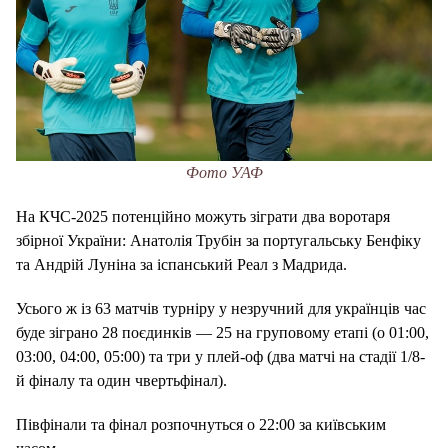
Фото УАФ
На КЧС-2025 потенційно можуть зіграти два воротаря
збірної України: Анатолія Трубін за португальську Бенфіку
та Андрій Луніна за іспанський Реал з Мадрида.
Усього ж із 63 матчів турніру у незручний для українців час
буде зіграно 28 поєдинків — 25 на груповому етапі (о 01:00,
03:00, 04:00, 05:00) та три у плей-оф (два матчі на стадії 1/8-
й фіналу та один чвертьфінал).
Півфінали та фінал розпочнуться о 22:00 за київським