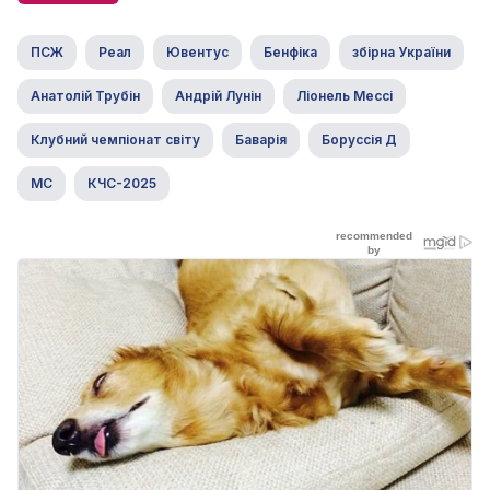
ПСЖ
Реал
Ювентус
Бенфіка
збірна України
Анатолій Трубін
Андрій Лунін
Ліонель Мессі
Клубний чемпіонат світу
Баварія
Боруссія Д
МС
КЧС-2025