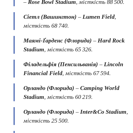
–
Rose
Bowl
Stadium
, місткість 88 500.
Сіетл (Вашингтон)
–
Lumen
Field
,
місткість 68 740.
Маямі-Ґарденс (Флорида)
–
Hard
Rock
Stadium
, місткість 65 326.
Філадельфія (Пенсильванія)
–
Lincoln
Financial
Field
, місткість 67 594.
Орландо (Флорида)
–
Camping
World
Stadium
, місткість 60 219.
Орландо (Флорида)
–
Inter
&Co
Stadium
,
місткість 25 500.