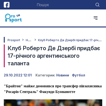
Н
овини
К
луб Роберто Де Дзербі придбає 17-річного аргентинського таланта
Prosport
Клуб Роберто Де Дзербі придбає
17-річного аргентинського
таланта
29.10.2022 12:01
Категории:
Новини
Футбол
"Брайтон" майже домовився про трансфер півзахисника
"Росаріо Сентраль" Факундо Буонанотте