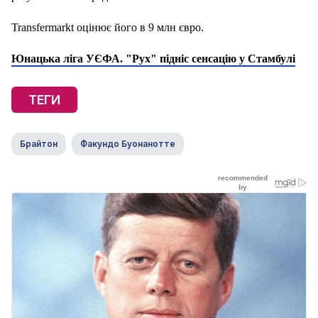
Transfermarkt оцінює його в 9 млн євро.
Юнацька ліга УЄФА. "Рух" підніс сенсацію у Стамбулі
ТЕГИ
Брайтон
Факундо Буонанотте