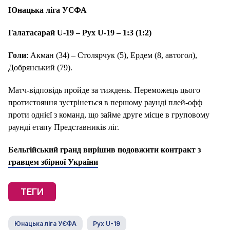
Юнацька ліга УЄФА
Галатасарай U-19 – Рух U-19 – 1:3 (1:2)
Голи
: Акман (34) – Столярчук (5), Ердем (8, автогол),
Добрянський (79).
Матч-відповідь пройде за тиждень. Переможець цього
протистояння зустрінеться в першому раунді плей-офф
проти однієї з команд, що займе друге місце в груповому
раунді етапу Представників ліг.
Бельгійський гранд вирішив подовжити контракт з
гравцем збірної України
ТЕГИ
Юнацька ліга УЄФА
Рух U-19