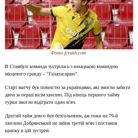
Фото fcrukh.com
В Стамбулі команда зустрілась з юнацькою командою
місцевого гранду – "Галатасараю".
Старт матчу був повністю за українцями, які змогли забити
двічі за перші вісім хвилин. Під кінець першого тайму
турки змогли відіграти один м'яч.
Другий тайм довго був безгольовим, аж поки на 79-й
хвилині Добрянський не забив третій м'яч і поставив
крапку в цій зустрічі.