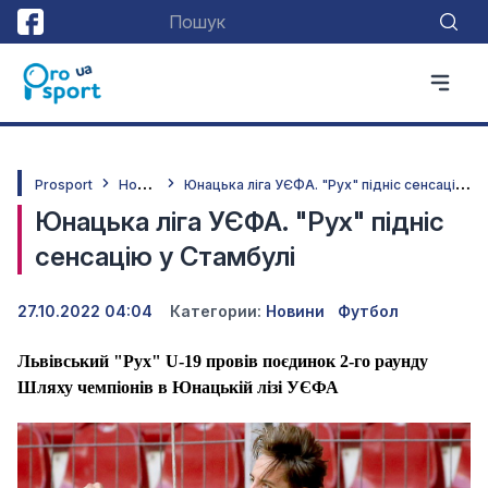
Н
овини
Ю
нацька ліга УЄФА. "Рух" підніс сенсацію у Стамбулі
Prosport
Юнацька ліга УЄФА. "Рух" підніс
сенсацію у Стамбулі
27.10.2022 04:04
Категории:
Новини
Футбол
Львівський "Рух" U-19 провів поєдинок 2-го раунду
Шляху чемпіонів в Юнацькій лізі УЄФА