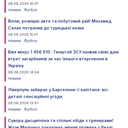
08.08.2026 16:01
Новини
Футбол
Вілли, розкішні авто та побутовий рай! Мохамед
Салах потрапив до турецької казки
08.08.2026 15:01
Новини
Футбол
Вже мінус 1 456 610 : Генштаб ЗСУ назвав свіжі дані
втрат загарбників за час їхнього вторгнення в
Україну
08.08.2026 14:04
Новини
Ліверпуль забирає у Барселони її капітана: всі
деталі сенсаційної угоди
08.08.2026 13:01
Новини
Футбол
Сувора дисципліна та спільні обіди з тренерами!
Жозе Моуріньо докорінно змінив правила у Реалі