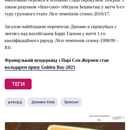
таким рахунком «біло-сині» обіграли Бешикташ у матчі 6-го
туру групового етапу Ліги чемпіонів сезону-2016/17.
Загалом найбільшою перемогою Динамо в єврокубках є
звитяга над валлійським Баррі Тауном у матчі 1-го
кваліфікаційного раунду Ліги чемпіонів сезону-1998/99 –
8:0.
Французький вундеркінд з Парі Сен-Жермен став
володарем призу Golden Boy-2025
ТЕГИ
рекорд
Динамо Київ
Зрінські