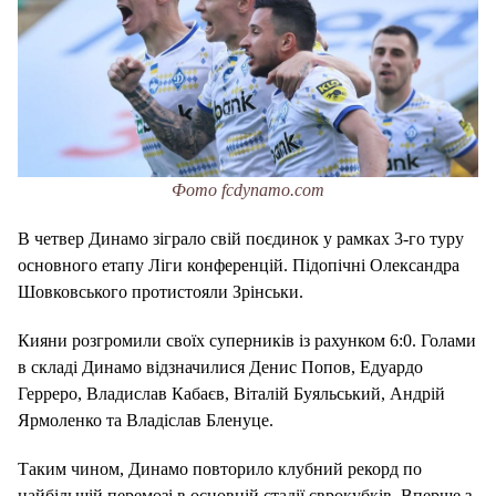
Фото fcdynamo.com
В четвер Динамо зіграло свій поєдинок у рамках 3-го туру
основного етапу Ліги конференцій. Підопічні Олександра
Шовковського протистояли Зрінськи.
Кияни розгромили своїх суперників із рахунком 6:0. Голами
в складі Динамо відзначилися Денис Попов, Едуардо
Герреро, Владислав Кабаєв, Віталій Буяльський, Андрій
Ярмоленко та Владіслав Бленуце.
Таким чином, Динамо повторило клубний рекорд по
найбільшій перемозі в основній стадії єврокубків. Вперше з