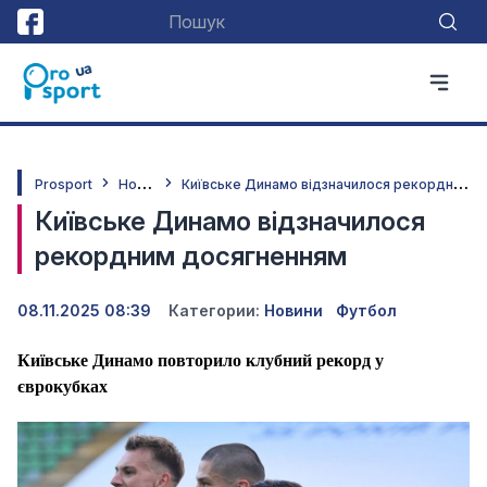
Н
овини
К
иївське Динамо відзначилося рекордним досягненням
Prosport
Київське Динамо відзначилося
рекордним досягненням
08.11.2025 08:39
Категории:
Новини
Футбол
Київське Динамо повторило клубний рекорд у
єврокубках