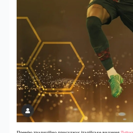
Премію традиційно присуджує італійське видання
Tuttos