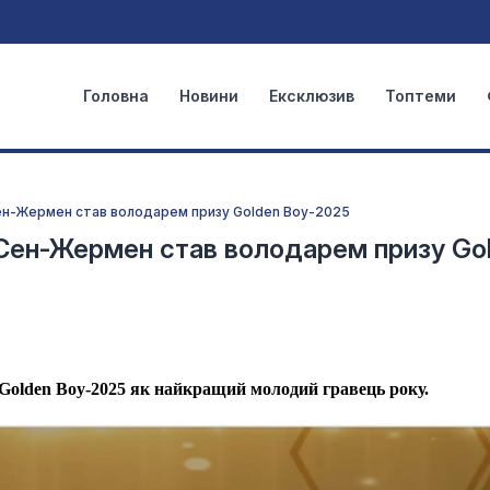
Головна
Новини
Ексклюзив
Топтеми
Сен-Жермен став володарем призу Golden Boy-2025
 Сен-Жермен став володарем призу Go
Golden Boy-2025 як найкращий молодий гравець року.