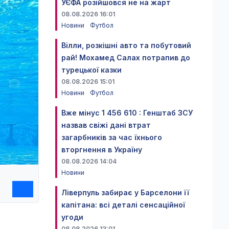
УЄФА розійшовся не на жарт
08.08.2026 16:01
Новини
Футбол
Вілли, розкішні авто та побутовий
рай! Мохамед Салах потрапив до
турецької казки
08.08.2026 15:01
Новини
Футбол
Вже мінус 1 456 610 : Генштаб ЗСУ
назвав свіжі дані втрат
загарбників за час їхнього
вторгнення в Україну
08.08.2026 14:04
Новини
Ліверпуль забирає у Барселони її
капітана: всі деталі сенсаційної
угоди
08.08.2026 13:01