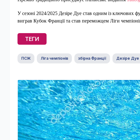
У сезоні 2024/2025 Дезіре Дуе став одним із ключових ф
виграв Кубок Франції та став переможцем Ліги чемпіоні
ТЕГИ
ПСЖ
Ліга чемпіонів
збірна Франції
Дезіре Дуе