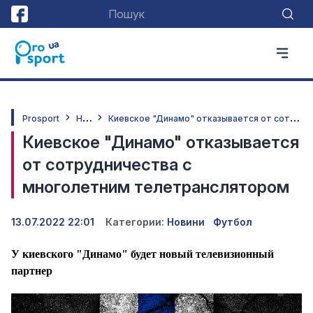
Н
овини
К
иевское "Динамо" отказывается от сотрудничества с многолетним телетранслятором
Prosport
Киевское "Динамо" отказывается
от сотрудничества с
многолетним телетранслятором
13.07.2022 22:01
Категории:
Новини
Футбол
У киевского "Динамо" будет новый телевизионный
партнер