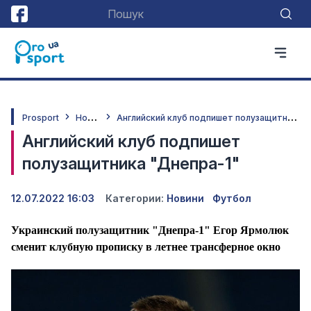
Н
овини
А
нглийский клуб подпишет полузащитника "Днепра-1"
Prosport
Английский клуб подпишет
полузащитника "Днепра-1"
12.07.2022 16:03
Категории:
Новини
Футбол
Украинский полузащитник "Днепра-1" Егор Ярмолюк
сменит клубную прописку в летнее трансферное окно