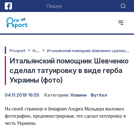
Н
овини
И
тальянский помощник Шевченко сделал татуировку в виде герба Украины (фото)
Prosport
Итальянский помощник Шевченко
сделал татуировку в виде герба
Украины (фото)
04.11.2019 16:55
Категории:
Новини
Футбол
На своей странице в Instagram Андреа Мальдера выложил
фотографию, продемонстрировав, что сделал татуировку в
честь Украины.