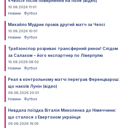
«Челсі» після повернення на поле (відео)
10.08.2026 11:01
Новини
Футбол
Михайло Мудрик провів другий матч за Челсі
10.08.2026 10:01
Новини
Футбол
Трабзонспор розриває трансферний ринок! Слідом
за Салахом – його експартнер по Ліверпулю
10.08.2026 08:02
Новини
Футбол
Реал в контрольному матчі переграв Ференцварош:
що накоїв Лунін (відео)
09.08.2026 20:01
Новини
Футбол
Невдала поїздка Віталія Миколенка до Німеччини:
що сталося з Евертоном українця
09.08.2026 19:05