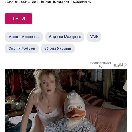
товариських матчів національної команди.
ТЕГИ
Мирон Маркевич
Андреа Малдера
УАФ
Сергій Ребров
збірна України