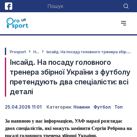
Н
овини
І
нсайд. На посаду головного тренера збірної України з футболу претендують два спеціалісти: всі деталі
Prosport
Інсайд. На посаду головного
тренера збірної України з футболу
претендують два спеціалісти: всі
деталі
25.04.2026 11:01
Категории:
Новини
Футбол
Топ
За наявною у нас інформацією, УАФ наразі розглядає
двох спеціалістів, які можуть замінити Сергія Реброва на
посаді головного тренера збірної України.