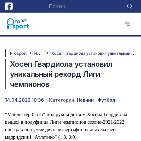
Н
овини
Х
осеп Гвардиола установил уникальный рекорд Лиги чемпионов
Prosport
Хосеп Гвардиола установил
уникальный рекорд Лиги
чемпионов
14.04.2022 10:36
Категории:
Новини
Футбол
"Манчестер Сити" под руководством Хосепа Гвардиолы
вышел в полуфинал Лиги чемпионов сезона-2021/2022,
обыграв по сумме двух четвертьфинальных матчей
мадридский "Атлетико" (1:0, 0:0).