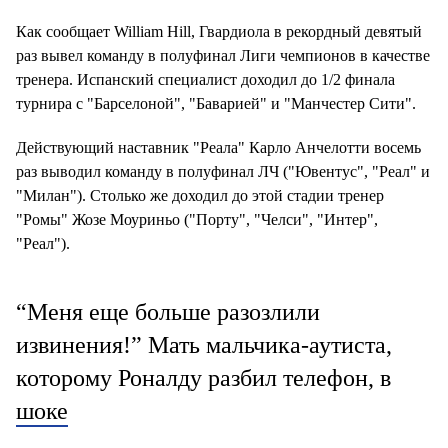
Как сообщает William Hill, Гвардиола в рекордный девятый
раз вывел команду в полуфинал Лиги чемпионов в качестве
тренера. Испанский специалист доходил до 1/2 финала
турнира с "Барселоной", "Баварией" и "Манчестер Сити".
Действующий наставник "Реала" Карло Анчелотти восемь
раз выводил команду в полуфинал ЛЧ ("Ювентус", "Реал" и
"Милан"). Столько же доходил до этой стадии тренер
"Ромы" Жозе Моуриньо ("Порту", "Челси", "Интер",
"Реал").
“Меня еще больше разозлили
извинения!” Мать мальчика-аутиста,
которому Роналду разбил телефон, в
шоке