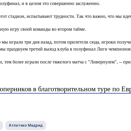
олуфинал, и в целом это совершенно заслуженно.
тот стадион, испытывают трудности. Так что важно, что мы иде
ную игру своей команды во втором тайме.
о мы играли три дня назад, потом прилетели сюда, игроки получ
я мы празднуем третий выход клуба в полуфинал Лиги чемпионов
, тем более играли после тяжелого матча с "Ливерпулем", -- пр
оперников в благотворительном туре по Ев
Атлетико Мадрид