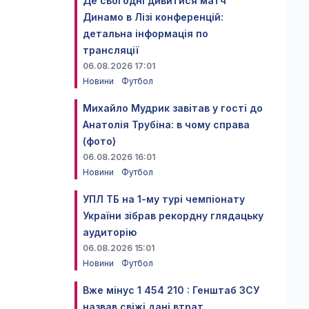
Де сьогодні дивитися матч
Динамо в Лізі конференцій:
детальна інформація по
трансляції
06.08.2026 17:01
Новини
Футбол
Михайло Мудрик завітав у гості до
Анатолія Трубіна: в чому справа
(фото)
06.08.2026 16:01
Новини
Футбол
УПЛ ТБ на 1-му турі чемпіонату
України зібрав рекордну глядацьку
аудиторію
06.08.2026 15:01
Новини
Футбол
Вже мінус 1 454 210 : Генштаб ЗСУ
назвав свіжі дані втрат