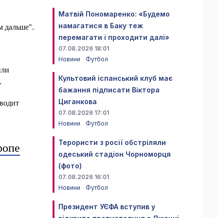
Матвій Пономаренко: «Будемо
намагатися в Баку теж
м дальше".
перемагати і проходити далі»
07.08.2026 18:01
Новини
Футбол
или
Культовий іспанський клуб має
.
бажання підписати Віктора
Циганкова
иводит
07.08.2026 17:01
Новини
Футбол
Терористи з росії обстріляли
ропе
одеський стадіон Чорноморця
(фото)
07.08.2026 16:01
Новини
Футбол
Президент УЄФА вступив у