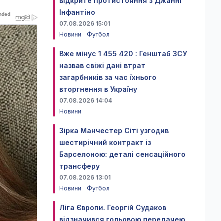
відкрите протистояння з Джанні
Інфантіно
07.08.2026 15:01
Новини
Футбол
Вже мінус 1 455 420 : Генштаб ЗСУ
назвав свіжі дані втрат
загарбників за час їхнього
вторгнення в Україну
07.08.2026 14:04
Новини
Зірка Манчестер Сіті узгодив
шестирічний контракт із
Барселоною: деталі сенсаційного
трансферу
07.08.2026 13:01
Новини
Футбол
Ліга Європи. Георгій Судаков
відзначився гольовою передачею