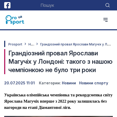
Н
овини
Г
рандіозний провал Ярослави Магучіх у Лондоні: такого з нашою чемпіонкою не було три роки
Prosport
Грандіозний провал Ярослави
Магучіх у Лондоні: такого з нашою
чемпіонкою не було три роки
20.07.2025 11:01
Категории:
Новини
Новини спорту
Українська олімпійська чемпіонка та рекордсменка світу
Ярослава Магучіх вперше з 2022 року залишилась без
нагороди на етапі Діамантової ліги.