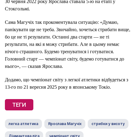
30 червня 2022 року Ярослава ставала 5-ю на етапі у
Стокгольмі.
Сама Магучіх так прокоментувала ситуацію: «Думаю,
панікувати ще не треба. Звичайно, хочеться стрибати вище,
бо це не ті результати. Останні два старти — не ті
результати, на які я можу стрибати. Але в цьому немає
нічого страшного. Будемо тренуватися і готуватися.
Головний старт — чемпіонат світу, будемо готуватися до
нього», — сказав Ярослава.
Додамо, що чемпіонат світу з легкої атлетики відбудеться з
13-го по 21 вересня 2025 року в японському Токіо.
ТЕГИ
легка атлетика
Ярослава Магучіх
стрибки у висоту
Діамантова ліга
чемпіонат світу